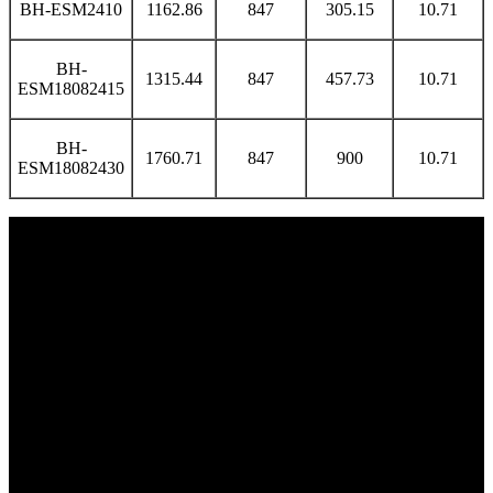
BH-ESM2410
1162.86
847
305.15
10.71
BH-
1315.44
847
457.73
10.71
ESM18082415
BH-
1760.71
847
900
10.71
ESM18082430