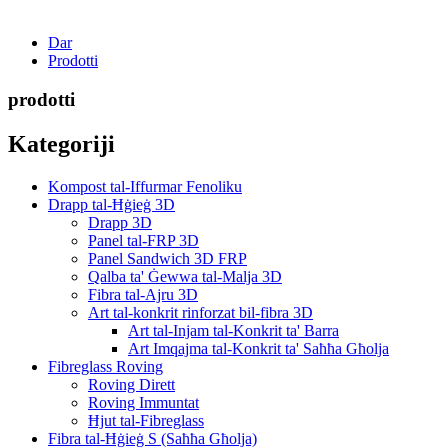
Dar
Prodotti
prodotti
Kategoriji
Kompost tal-Iffurmar Fenoliku
Drapp tal-Ħġieġ 3D
Drapp 3D
Panel tal-FRP 3D
Panel Sandwich 3D FRP
Qalba ta' Ġewwa tal-Malja 3D
Fibra tal-Ajru 3D
Art tal-konkrit rinforzat bil-fibra 3D
Art tal-Injam tal-Konkrit ta' Barra
Art Imqajma tal-Konkrit ta' Saħħa Għolja
Fibreglass Roving
Roving Dirett
Roving Immuntat
Ħjut tal-Fibreglass
Fibra tal-Ħġieġ S (Saħħa Għolja)