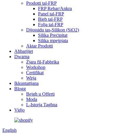
Prodotti tal-FRP
FRP Rebar/Ankra
Panel tal-FRP
Bieb tal-FRP
Folja tal-FRP
Dijossidu tas-Silikon (SiO2)
Silika Preċipitat
Silika mpejpjata
Aktar Prodotti
Aħbarijiet
Dwarna
Żjara fil-Fabbrika
Workshop
Ċertifikat
Wirja
Ikkuntattjana
Blogg
Bejgħ u Offerti
Moda
L-Istorja Tagħna
Vidjo
English