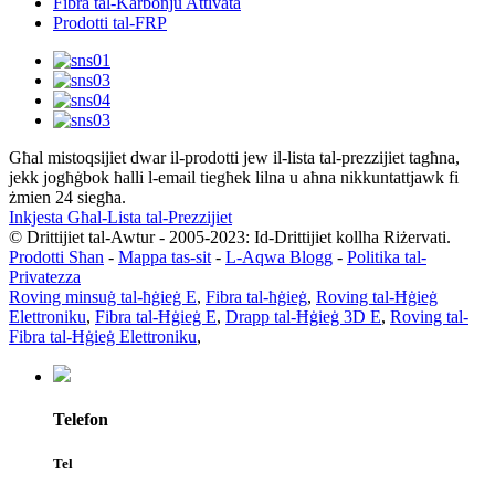
Fibra tal-Karbonju Attivata
Prodotti tal-FRP
Għal mistoqsijiet dwar il-prodotti jew il-lista tal-prezzijiet tagħna,
jekk jogħġbok ħalli l-email tiegħek lilna u aħna nikkuntattjawk fi
żmien 24 siegħa.
Inkjesta Għal-Lista tal-Prezzijiet
© Drittijiet tal-Awtur - 2005-2023: Id-Drittijiet kollha Riżervati.
Prodotti Sħan
-
Mappa tas-sit
-
L-Aqwa Blogg
-
Politika tal-
Privatezza
Roving minsuġ tal-ħġieġ E
,
Fibra tal-ħġieġ
,
Roving tal-Ħġieġ
Elettroniku
,
Fibra tal-Ħġieġ E
,
Drapp tal-Ħġieġ 3D E
,
Roving tal-
Fibra tal-Ħġieġ Elettroniku
,
Telefon
Tel