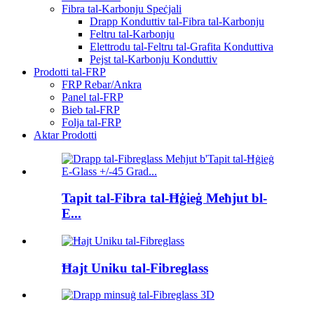
Fibra tal-Karbonju Speċjali
Drapp Konduttiv tal-Fibra tal-Karbonju
Feltru tal-Karbonju
Elettrodu tal-Feltru tal-Grafita Konduttiva
Pejst tal-Karbonju Konduttiv
Prodotti tal-FRP
FRP Rebar/Ankra
Panel tal-FRP
Bieb tal-FRP
Folja tal-FRP
Aktar Prodotti
Tapit tal-Fibra tal-Ħġieġ Meħjut bl-
E...
Ħajt Uniku tal-Fibreglass