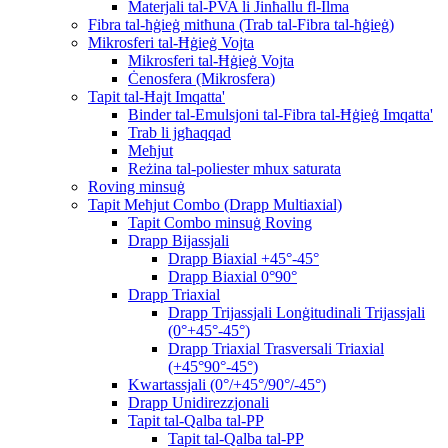
Materjali tal-PVA li Jinħallu fl-Ilma
Fibra tal-ħġieġ mitħuna (Trab tal-Fibra tal-ħġieġ)
Mikrosferi tal-Ħġieġ Vojta
Mikrosferi tal-Ħġieġ Vojta
Ċenosfera (Mikrosfera)
Tapit tal-Ħajt Imqatta'
Binder tal-Emulsjoni tal-Fibra tal-Ħġieġ Imqatta'
Trab li jgħaqqad
Meħjut
Reżina tal-poliester mhux saturata
Roving minsuġ
Tapit Meħjut Combo (Drapp Multiaxial)
Tapit Combo minsuġ Roving
Drapp Bijassjali
Drapp Biaxial +45°-45°
Drapp Biaxial 0°90°
Drapp Triaxial
Drapp Trijassjali Lonġitudinali Trijassjali
(0°+45°-45°)
Drapp Triaxial Trasversali Triaxial
(+45°90°-45°)
Kwartassjali (0°/+45°/90°/-45°)
Drapp Unidirezzjonali
Tapit tal-Qalba tal-PP
Tapit tal-Qalba tal-PP