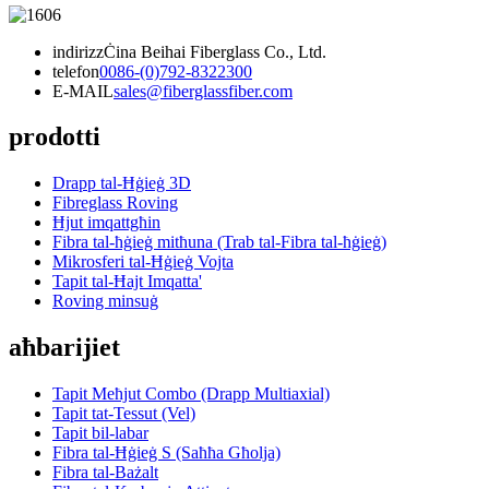
indirizz
Ċina Beihai Fiberglass Co., Ltd.
telefon
0086-(0)792-8322300
E-MAIL
sales@fiberglassfiber.com
prodotti
Drapp tal-Ħġieġ 3D
Fibreglass Roving
Ħjut imqattgħin
Fibra tal-ħġieġ mitħuna (Trab tal-Fibra tal-ħġieġ)
Mikrosferi tal-Ħġieġ Vojta
Tapit tal-Ħajt Imqatta'
Roving minsuġ
aħbarijiet
Tapit Meħjut Combo (Drapp Multiaxial)
Tapit tat-Tessut (Vel)
Tapit bil-labar
Fibra tal-Ħġieġ S (Saħħa Għolja)
Fibra tal-Bażalt