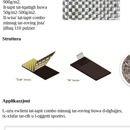
900g/m2,
It-tapit tat-tqattigħ huwa
50g/m2-500g/m2.
Il-wisa' tat-tapit combo
minsuġ tar-roving jista'
jilħaq 110 pulzier
Struttura
Applikazzjoni
L-użu ewlieni tat-tapit combo minsuġ tar-roving huwa d-dgħajjes,
ix-xfafar tar-riħ u l-oġġetti sportivi.