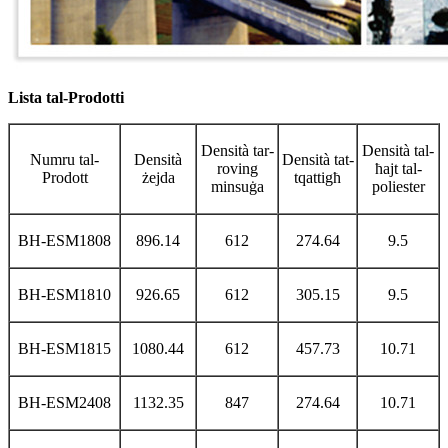
Lista tal-Prodotti
Densità tar-
Densità tal-
Numru tal-
Densità
Densità tat-
roving
ħajt tal-
Prodott
żejda
tqattigħ
minsuġa
poliester
BH-ESM1808
896.14
612
274.64
9.5
BH-ESM1810
926.65
612
305.15
9.5
BH-ESM1815
1080.44
612
457.73
10.71
BH-ESM2408
1132.35
847
274.64
10.71