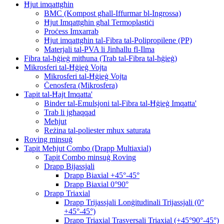
Ħjut imqattgħin
BMC (Kompost għall-Iffurmar bl-Ingrossa)
Ħjut Imqattgħin għal Termoplastiċi
Proċess Imxarrab
Ħjut imqattgħin tal-Fibra tal-Polipropilene (PP)
Materjali tal-PVA li Jinħallu fl-Ilma
Fibra tal-ħġieġ mitħuna (Trab tal-Fibra tal-ħġieġ)
Mikrosferi tal-Ħġieġ Vojta
Mikrosferi tal-Ħġieġ Vojta
Ċenosfera (Mikrosfera)
Tapit tal-Ħajt Imqatta'
Binder tal-Emulsjoni tal-Fibra tal-Ħġieġ Imqatta'
Trab li jgħaqqad
Meħjut
Reżina tal-poliester mhux saturata
Roving minsuġ
Tapit Meħjut Combo (Drapp Multiaxial)
Tapit Combo minsuġ Roving
Drapp Bijassjali
Drapp Biaxial +45°-45°
Drapp Biaxial 0°90°
Drapp Triaxial
Drapp Trijassjali Lonġitudinali Trijassjali (0°
+45°-45°)
Drapp Triaxial Trasversali Triaxial (+45°90°-45°)