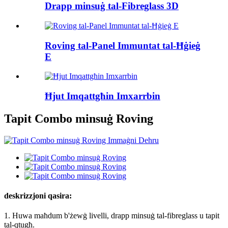
Drapp minsuġ tal-Fibreglass 3D
Roving tal-Panel Immuntat tal-Ħġieġ
E
Ħjut Imqattgħin Imxarrbin
Tapit Combo minsuġ Roving
deskrizzjoni qasira:
1. Huwa maħdum b'żewġ livelli, drapp minsuġ tal-fibreglass u tapit
tal-qtugħ.