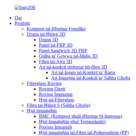
Dar
Prodotti
Kompost tal-Iffurmar Fenoliku
Drapp tal-Ħġieġ 3D
Drapp 3D
Panel tal-FRP 3D
Panel Sandwich 3D FRP
Qalba ta' Ġewwa tal-Malja 3D
Fibra tal-Ajru 3D
Art tal-konkrit rinforzat bil-fibra 3D
Art tal-Injam tal-Konkrit ta' Barra
Art Imqajma tal-Konkrit ta' Saħħa Għolja
Fibreglass Roving
Roving Dirett
Roving Immuntat
Ħjut tal-Fibreglass
Fibra tal-Ħġieġ S (Saħħa Għolja)
Ħjut imqattgħin
BMC (Kompost għall-Iffurmar bl-Ingrossa)
Ħjut Imqattgħin għal Termoplastiċi
Proċess Imxarrab
Ħjut imqattgħin tal-Fibra tal-Polipropilene (PP)