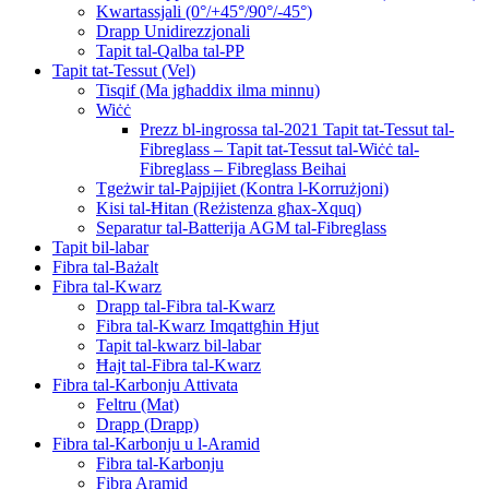
Kwartassjali (0°/+45°/90°/-45°)
Drapp Unidirezzjonali
Tapit tal-Qalba tal-PP
Tapit tat-Tessut (Vel)
Tisqif (Ma jgħaddix ilma minnu)
Wiċċ
Prezz bl-ingrossa tal-2021 Tapit tat-Tessut tal-
Fibreglass – Tapit tat-Tessut tal-Wiċċ tal-
Fibreglass – Fibreglass Beihai
Tgeżwir tal-Pajpijiet (Kontra l-Korrużjoni)
Kisi tal-Ħitan (Reżistenza għax-Xquq)
Separatur tal-Batterija AGM tal-Fibreglass
Tapit bil-labar
Fibra tal-Bażalt
Fibra tal-Kwarz
Drapp tal-Fibra tal-Kwarz
Fibra tal-Kwarz Imqattgħin Ħjut
Tapit tal-kwarz bil-labar
Ħajt tal-Fibra tal-Kwarz
Fibra tal-Karbonju Attivata
Feltru (Mat)
Drapp (Drapp)
Fibra tal-Karbonju u l-Aramid
Fibra tal-Karbonju
Fibra Aramid