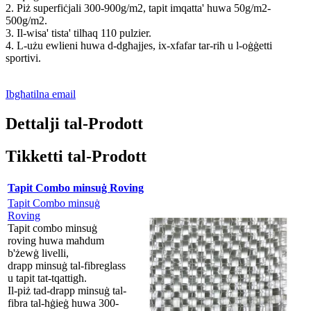
2. Piż superfiċjali 300-900g/m2, tapit imqatta' huwa 50g/m2-
500g/m2.
3. Il-wisa' tista' tilħaq 110 pulzier.
4. L-użu ewlieni huwa d-dgħajjes, ix-xfafar tar-riħ u l-oġġetti
sportivi.
Ibgħatilna email
Dettalji tal-Prodott
Tikketti tal-Prodott
Tapit Combo minsuġ Roving
Tapit Combo minsuġ
Roving
Tapit combo minsuġ
roving huwa maħdum
b'żewġ livelli,
drapp minsuġ tal-fibreglass
u tapit tat-tqattigħ.
Il-piż tad-drapp minsuġ tal-
fibra tal-ħġieġ huwa 300-