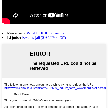
Preċedenti:
Panel FRP 3D bir-reżina
Li jmiss:
Kwatassjali (0°+45°90°-45°)