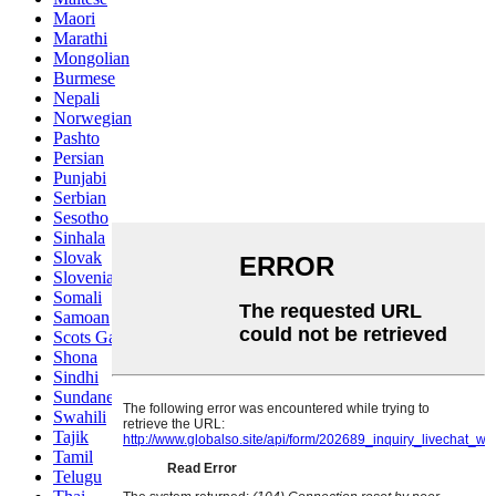
Maori
Marathi
Mongolian
Burmese
Nepali
Norwegian
Pashto
Persian
Punjabi
Serbian
Sesotho
Sinhala
Slovak
Slovenian
Somali
Samoan
Scots Gaelic
Shona
Sindhi
Sundanese
Swahili
Tajik
Tamil
Telugu