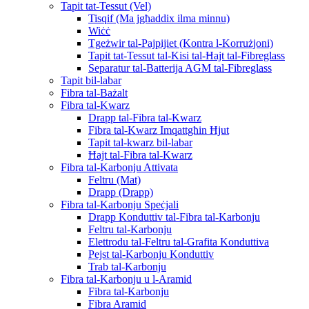
Tapit tat-Tessut (Vel)
Tisqif (Ma jgħaddix ilma minnu)
Wiċċ
Tgeżwir tal-Pajpijiet (Kontra l-Korrużjoni)
Tapit tat-Tessut tal-Kisi tal-Ħajt tal-Fibreglass
Separatur tal-Batterija AGM tal-Fibreglass
Tapit bil-labar
Fibra tal-Bażalt
Fibra tal-Kwarz
Drapp tal-Fibra tal-Kwarz
Fibra tal-Kwarz Imqattgħin Ħjut
Tapit tal-kwarz bil-labar
Ħajt tal-Fibra tal-Kwarz
Fibra tal-Karbonju Attivata
Feltru (Mat)
Drapp (Drapp)
Fibra tal-Karbonju Speċjali
Drapp Konduttiv tal-Fibra tal-Karbonju
Feltru tal-Karbonju
Elettrodu tal-Feltru tal-Grafita Konduttiva
Pejst tal-Karbonju Konduttiv
Trab tal-Karbonju
Fibra tal-Karbonju u l-Aramid
Fibra tal-Karbonju
Fibra Aramid