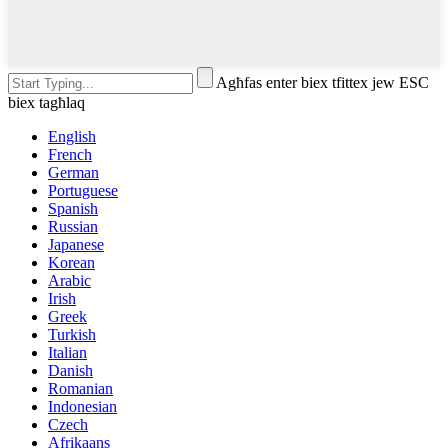
Agħfas enter biex tfittex jew ESC
biex tagħlaq
English
French
German
Portuguese
Spanish
Russian
Japanese
Korean
Arabic
Irish
Greek
Turkish
Italian
Danish
Romanian
Indonesian
Czech
Afrikaans