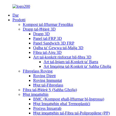
Dar
Prodotti
Kompost tal-Iffurmar Fenoliku
Drapp tal-Ħġieġ 3D
Drapp 3D
Panel tal-FRP 3D
Panel Sandwich 3D FRP
Qalba ta' Ġewwa tal-Malja 3D
Fibra tal-Ajru 3D
Art tal-konkrit rinforzat bil-fibra 3D
Art tal-Injam tal-Konkrit ta' Barra
Art Imqajma tal-Konkrit ta' Saħħa Għolja
Fibreglass Roving
Roving Dirett
Roving Immuntat
Ħjut tal-Fibreglass
Fibra tal-Ħġieġ S (Saħħa Għolja)
Ħjut imqattgħin
BMC (Kompost għall-Iffurmar bl-Ingrossa)
Ħjut Imqattgħin għal Termoplastiċi
Proċess Imxarrab
Ħjut imqattgħin tal-Fibra tal-Polipropilene (PP)