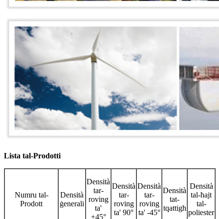
Lista tal-Prodotti
Densità
Densità
Densità
Densità
tar-
Densità
Numru tal-
Densità
tar-
tar-
tal-ħajt
roving
tat-
Prodott
ġenerali
roving
roving
tal-
ta'
tqattigħ
ta' 90°
ta' -45°
poliester
+45°