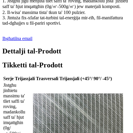
1. Jistgħu jiġu meħjuta tliet saffi ta' roving, madankollu jista' jiżdied
saff ta' ħjut imqattgħin (0g/㎡-500g/㎡) jew materjali komposti.
2. Il-wisa' massima tista' tkun ta' 100 pulzier.
3. Jintuża fix-xfafar tat-turbini tal-enerġija mir-riħ, fil-manifattura
tad-dgħajjes u fil-pariri sportivi.
Ibgħatilna email
Dettalji tal-Prodott
Tikketti tal-Prodott
Serje Trijassjali Trasversali Trijassjali (+45°/ 90°/ -45°)
Jistgħu
jinħietu
massimu ta'
tliet saffi ta'
roving,
madankollu
saff ta' ħjut
imqattgħin
(0g/