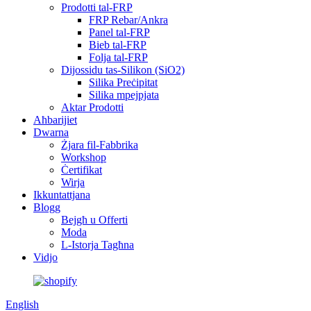
Prodotti tal-FRP
FRP Rebar/Ankra
Panel tal-FRP
Bieb tal-FRP
Folja tal-FRP
Dijossidu tas-Silikon (SiO2)
Silika Preċipitat
Silika mpejpjata
Aktar Prodotti
Aħbarijiet
Dwarna
Żjara fil-Fabbrika
Workshop
Ċertifikat
Wirja
Ikkuntattjana
Blogg
Bejgħ u Offerti
Moda
L-Istorja Tagħna
Vidjo
English