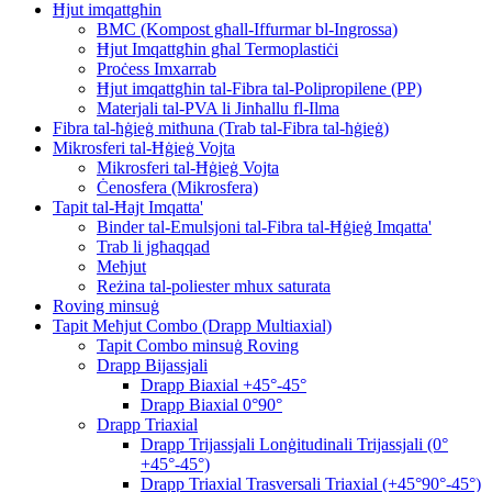
Ħjut imqattgħin
BMC (Kompost għall-Iffurmar bl-Ingrossa)
Ħjut Imqattgħin għal Termoplastiċi
Proċess Imxarrab
Ħjut imqattgħin tal-Fibra tal-Polipropilene (PP)
Materjali tal-PVA li Jinħallu fl-Ilma
Fibra tal-ħġieġ mitħuna (Trab tal-Fibra tal-ħġieġ)
Mikrosferi tal-Ħġieġ Vojta
Mikrosferi tal-Ħġieġ Vojta
Ċenosfera (Mikrosfera)
Tapit tal-Ħajt Imqatta'
Binder tal-Emulsjoni tal-Fibra tal-Ħġieġ Imqatta'
Trab li jgħaqqad
Meħjut
Reżina tal-poliester mhux saturata
Roving minsuġ
Tapit Meħjut Combo (Drapp Multiaxial)
Tapit Combo minsuġ Roving
Drapp Bijassjali
Drapp Biaxial +45°-45°
Drapp Biaxial 0°90°
Drapp Triaxial
Drapp Trijassjali Lonġitudinali Trijassjali (0°
+45°-45°)
Drapp Triaxial Trasversali Triaxial (+45°90°-45°)