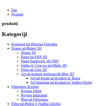
Dar
Prodotti
prodotti
Kategoriji
Kompost tal-Iffurmar Fenoliku
Drapp tal-Ħġieġ 3D
Drapp 3D
Panel tal-FRP 3D
Panel Sandwich 3D FRP
Qalba ta' Ġewwa tal-Malja 3D
Fibra tal-Ajru 3D
Art tal-konkrit rinforzat bil-fibra 3D
Art tal-Injam tal-Konkrit ta' Barra
Art Imqajma tal-Konkrit ta' Saħħa Għolja
Fibreglass Roving
Roving Dirett
Roving Immuntat
Ħjut tal-Fibreglass
Fibra tal-Ħġieġ S (Saħħa Għolja)