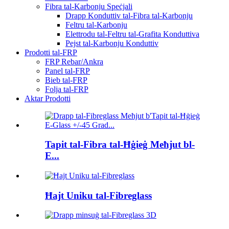
Fibra tal-Karbonju Speċjali
Drapp Konduttiv tal-Fibra tal-Karbonju
Feltru tal-Karbonju
Elettrodu tal-Feltru tal-Grafita Konduttiva
Pejst tal-Karbonju Konduttiv
Prodotti tal-FRP
FRP Rebar/Ankra
Panel tal-FRP
Bieb tal-FRP
Folja tal-FRP
Aktar Prodotti
Tapit tal-Fibra tal-Ħġieġ Meħjut bl-
E...
Ħajt Uniku tal-Fibreglass