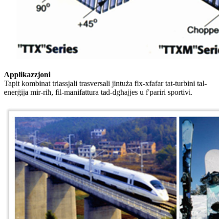
Applikazzjoni
Tapit kombinat triassjali trasversali jintuża fix-xfafar tat-turbini tal-
enerġija mir-riħ, fil-manifattura tad-dgħajjes u f'pariri sportivi.