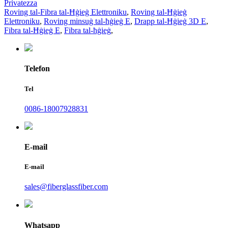
Privatezza
Roving tal-Fibra tal-Ħġieġ Elettroniku
,
Roving tal-Ħġieġ
Elettroniku
,
Roving minsuġ tal-ħġieġ E
,
Drapp tal-Ħġieġ 3D E
,
Fibra tal-Ħġieġ E
,
Fibra tal-ħġieġ
,
Telefon
Tel
0086-18007928831
E-mail
E-mail
sales@fiberglassfiber.com
Whatsapp