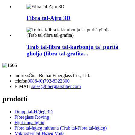
Fibra tal-Ajru 3D
Trab tal-fibra tal-karbonju ta' purità
għolja (fibra tal-grafita...
indirizz
Ċina Beihai Fiberglass Co., Ltd.
telefon
0086-(0)792-8322300
E-MAIL
sales@fiberglassfiber.com
prodotti
Drapp tal-Ħġieġ 3D
Fibreglass Roving
Ħjut imqattgħin
Fibra tal-ħġieġ mitħuna (Trab tal-Fibra tal-ħġieġ)
Mikrosferi tal-Ħġieġ Vojta