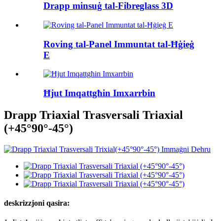
Drapp minsuġ tal-Fibreglass 3D
Roving tal-Panel Immuntat tal-Ħġieġ
E
Ħjut Imqattgħin Imxarrbin
Drapp Triaxial Trasversali Triaxial
(+45°90°-45°)
deskrizzjoni qasira: