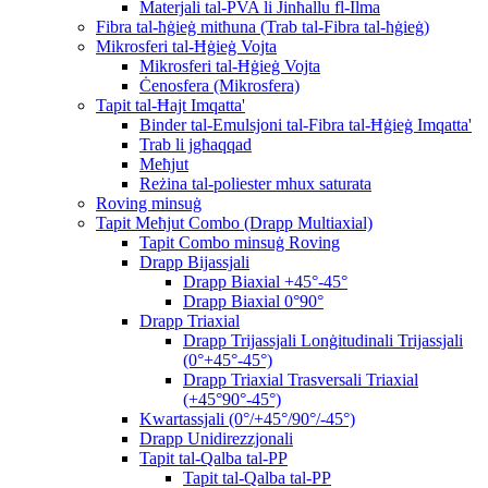
Materjali tal-PVA li Jinħallu fl-Ilma
Fibra tal-ħġieġ mitħuna (Trab tal-Fibra tal-ħġieġ)
Mikrosferi tal-Ħġieġ Vojta
Mikrosferi tal-Ħġieġ Vojta
Ċenosfera (Mikrosfera)
Tapit tal-Ħajt Imqatta'
Binder tal-Emulsjoni tal-Fibra tal-Ħġieġ Imqatta'
Trab li jgħaqqad
Meħjut
Reżina tal-poliester mhux saturata
Roving minsuġ
Tapit Meħjut Combo (Drapp Multiaxial)
Tapit Combo minsuġ Roving
Drapp Bijassjali
Drapp Biaxial +45°-45°
Drapp Biaxial 0°90°
Drapp Triaxial
Drapp Trijassjali Lonġitudinali Trijassjali
(0°+45°-45°)
Drapp Triaxial Trasversali Triaxial
(+45°90°-45°)
Kwartassjali (0°/+45°/90°/-45°)
Drapp Unidirezzjonali
Tapit tal-Qalba tal-PP
Tapit tal-Qalba tal-PP