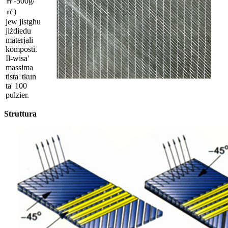
㎡-500g/
㎡)
jew jistgħu
jiżdiedu
materjali
komposti.
Il-wisa'
massima
tista' tkun
ta' 100
pulzier.
Struttura