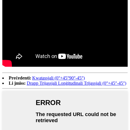
Preċedenti:
Kwatassjali (0°+45°90°-45°)
Li jmiss:
Drapp Trijassjali Lonġitudinali Trijassjali (0°+45°-45°)