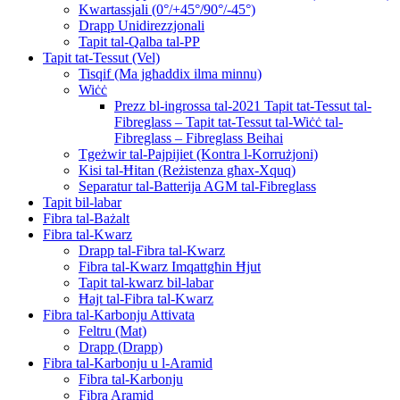
Kwartassjali (0°/+45°/90°/-45°)
Drapp Unidirezzjonali
Tapit tal-Qalba tal-PP
Tapit tat-Tessut (Vel)
Tisqif (Ma jgħaddix ilma minnu)
Wiċċ
Prezz bl-ingrossa tal-2021 Tapit tat-Tessut tal-
Fibreglass – Tapit tat-Tessut tal-Wiċċ tal-
Fibreglass – Fibreglass Beihai
Tgeżwir tal-Pajpijiet (Kontra l-Korrużjoni)
Kisi tal-Ħitan (Reżistenza għax-Xquq)
Separatur tal-Batterija AGM tal-Fibreglass
Tapit bil-labar
Fibra tal-Bażalt
Fibra tal-Kwarz
Drapp tal-Fibra tal-Kwarz
Fibra tal-Kwarz Imqattgħin Ħjut
Tapit tal-kwarz bil-labar
Ħajt tal-Fibra tal-Kwarz
Fibra tal-Karbonju Attivata
Feltru (Mat)
Drapp (Drapp)
Fibra tal-Karbonju u l-Aramid
Fibra tal-Karbonju
Fibra Aramid