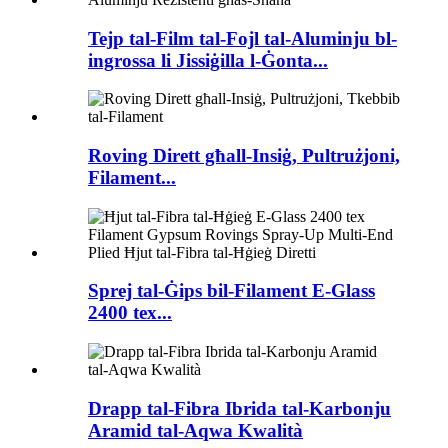
Tejp tal-Film tal-Fojl tal-Aluminju bl-
ingrossa li Jissiġilla l-Ġonta...
Roving Dirett għall-Insiġ, Pultrużjoni,
Filament...
Sprej tal-Ġips bil-Filament E-Glass
2400 tex...
Drapp tal-Fibra Ibrida tal-Karbonju
Aramid tal-Aqwa Kwalità