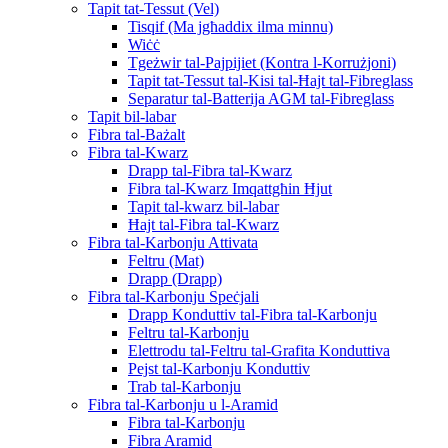
Tapit tat-Tessut (Vel)
Tisqif (Ma jgħaddix ilma minnu)
Wiċċ
Tgeżwir tal-Pajpijiet (Kontra l-Korrużjoni)
Tapit tat-Tessut tal-Kisi tal-Ħajt tal-Fibreglass
Separatur tal-Batterija AGM tal-Fibreglass
Tapit bil-labar
Fibra tal-Bażalt
Fibra tal-Kwarz
Drapp tal-Fibra tal-Kwarz
Fibra tal-Kwarz Imqattgħin Ħjut
Tapit tal-kwarz bil-labar
Ħajt tal-Fibra tal-Kwarz
Fibra tal-Karbonju Attivata
Feltru (Mat)
Drapp (Drapp)
Fibra tal-Karbonju Speċjali
Drapp Konduttiv tal-Fibra tal-Karbonju
Feltru tal-Karbonju
Elettrodu tal-Feltru tal-Grafita Konduttiva
Pejst tal-Karbonju Konduttiv
Trab tal-Karbonju
Fibra tal-Karbonju u l-Aramid
Fibra tal-Karbonju
Fibra Aramid