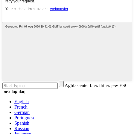
Agħfas enter biex tfittex jew ESC
biex tagħlaq
English
French
German
Portuguese
Spanish
Russian
Japanese