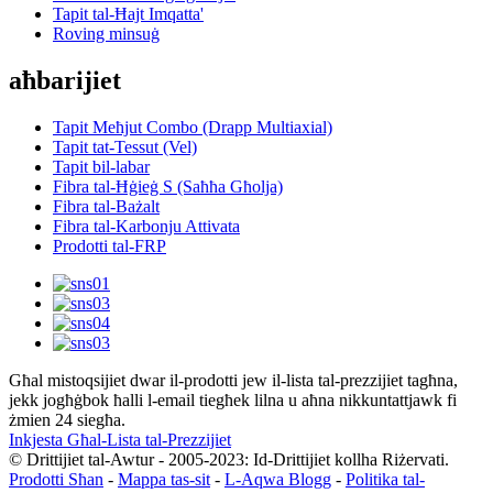
Tapit tal-Ħajt Imqatta'
Roving minsuġ
aħbarijiet
Tapit Meħjut Combo (Drapp Multiaxial)
Tapit tat-Tessut (Vel)
Tapit bil-labar
Fibra tal-Ħġieġ S (Saħħa Għolja)
Fibra tal-Bażalt
Fibra tal-Karbonju Attivata
Prodotti tal-FRP
Għal mistoqsijiet dwar il-prodotti jew il-lista tal-prezzijiet tagħna,
jekk jogħġbok ħalli l-email tiegħek lilna u aħna nikkuntattjawk fi
żmien 24 siegħa.
Inkjesta Għal-Lista tal-Prezzijiet
© Drittijiet tal-Awtur - 2005-2023: Id-Drittijiet kollha Riżervati.
Prodotti Sħan
-
Mappa tas-sit
-
L-Aqwa Blogg
-
Politika tal-