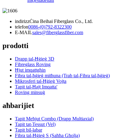
inkjesta
dettall
indirizz
Ċina Beihai Fiberglass Co., Ltd.
telefon
0086-(0)792-8322300
E-MAIL
sales@fiberglassfiber.com
prodotti
Drapp tal-Ħġieġ 3D
Fibreglass Roving
Ħjut imqattgħin
Fibra tal-ħġieġ mitħuna (Trab tal-Fibra tal-ħġieġ)
Mikrosferi tal-Ħġieġ Vojta
Tapit tal-Ħajt Imqatta'
Roving minsuġ
aħbarijiet
Tapit Meħjut Combo (Drapp Multiaxial)
Tapit tat-Tessut (Vel)
Tapit bil-labar
Fibra tal-Ħġieġ S (Saħħa Għolja)