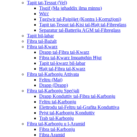
Tapit tat-Tessut (Vel)
Tisqif (Ma jgħaddix ilma minnu)
Wiċċ
Tgeżwir tal-Pajpijiet (Kontra l-Korrużjoni)
Tapit tat-Tessut tal-Kisi tal-Ħajt tal-Fibreglass
Separatur tal-Batterija AGM tal-Fibreglass
Tapit bil-labar
Fibra tal-Bażalt
Fibra tal-Kwarz
Drapp tal-Fibra tal-Kwarz
Fibra tal-Kwarz Imqattgħin Ħjut
Tapit tal-kwarz bil-labar
Ħajt tal-Fibra tal-Kwarz
Fibra tal-Karbonju Attivata
Feltru (Mat)
Drapp (Drapp)
Fibra tal-Karbonju Speċjali
Drapp Konduttiv tal-Fibra tal-Karbonju
Feltru tal-Karbonju
Elettrodu tal-Feltru tal-Grafita Konduttiva
Pejst tal-Karbonju Konduttiv
Trab tal-Karbonju
Fibra tal-Karbonju u l-Aramid
Fibra tal-Karbonju
Fibra Aramid