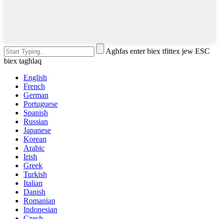
Agħfas enter biex tfittex jew ESC
biex tagħlaq
English
French
German
Portuguese
Spanish
Russian
Japanese
Korean
Arabic
Irish
Greek
Turkish
Italian
Danish
Romanian
Indonesian
Czech