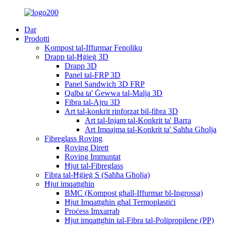
Dar
Prodotti
Kompost tal-Iffurmar Fenoliku
Drapp tal-Ħġieġ 3D
Drapp 3D
Panel tal-FRP 3D
Panel Sandwich 3D FRP
Qalba ta' Ġewwa tal-Malja 3D
Fibra tal-Ajru 3D
Art tal-konkrit rinforzat bil-fibra 3D
Art tal-Injam tal-Konkrit ta' Barra
Art Imqajma tal-Konkrit ta' Saħħa Għolja
Fibreglass Roving
Roving Dirett
Roving Immuntat
Ħjut tal-Fibreglass
Fibra tal-Ħġieġ S (Saħħa Għolja)
Ħjut imqattgħin
BMC (Kompost għall-Iffurmar bl-Ingrossa)
Ħjut Imqattgħin għal Termoplastiċi
Proċess Imxarrab
Ħjut imqattgħin tal-Fibra tal-Polipropilene (PP)