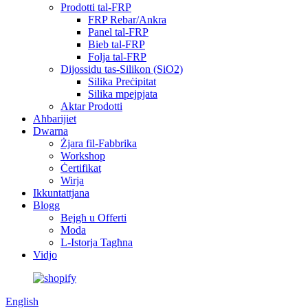
Prodotti tal-FRP
FRP Rebar/Ankra
Panel tal-FRP
Bieb tal-FRP
Folja tal-FRP
Dijossidu tas-Silikon (SiO2)
Silika Preċipitat
Silika mpejpjata
Aktar Prodotti
Aħbarijiet
Dwarna
Żjara fil-Fabbrika
Workshop
Ċertifikat
Wirja
Ikkuntattjana
Blogg
Bejgħ u Offerti
Moda
L-Istorja Tagħna
Vidjo
English