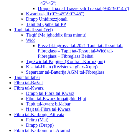
+45°-45°)
Drapp Triaxial Trasversali Triaxial (+45°90°-45°)
Kwartassjali (0°/+45°/90°/-45°)
Drapp Unidirezzjonali
Tapit tal-Qalba tal-PP
Tapit tat-Tessut (Vel)
Tisqif (Ma jgħaddix ilma minnu)
Wiċċ
Prezz bl-ingrossa tal-2021 Tapit tat-Tessut tal-
Fibreglass – Tapit tat-Tessut tal-Wiċċ tal-
Fibreglass – Fibreglass Beihai
Tgeżwir tal-Pajpijiet (Kontra l-Korrużjoni)
Kisi tal-Ħitan (Reżistenza għax-Xquq)
Separatur tal-Batterija AGM tal-Fibreglass
Tapit bil-labar
Fibra tal-Bażalt
Fibra tal-Kwarz
Drapp tal-Fibra tal-Kwarz
Fibra tal-Kwarz Imqattgħin Ħjut
Tapit tal-kwarz bil-labar
Ħajt tal-Fibra tal-Kwarz
Fibra tal-Karbonju Attivata
Feltru (Mat)
Drapp (Drapp)
Fibra tal-Karbonju u l-Aramid