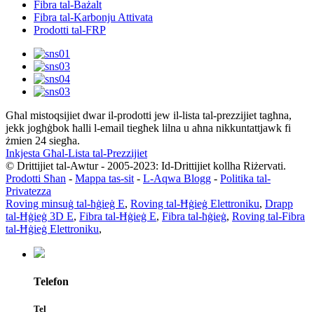
Fibra tal-Bażalt
Fibra tal-Karbonju Attivata
Prodotti tal-FRP
Għal mistoqsijiet dwar il-prodotti jew il-lista tal-prezzijiet tagħna,
jekk jogħġbok ħalli l-email tiegħek lilna u aħna nikkuntattjawk fi
żmien 24 siegħa.
Inkjesta Għal-Lista tal-Prezzijiet
© Drittijiet tal-Awtur - 2005-2023: Id-Drittijiet kollha Riżervati.
Prodotti Sħan
-
Mappa tas-sit
-
L-Aqwa Blogg
-
Politika tal-
Privatezza
Roving minsuġ tal-ħġieġ E
,
Roving tal-Ħġieġ Elettroniku
,
Drapp
tal-Ħġieġ 3D E
,
Fibra tal-Ħġieġ E
,
Fibra tal-ħġieġ
,
Roving tal-Fibra
tal-Ħġieġ Elettroniku
,
Telefon
Tel