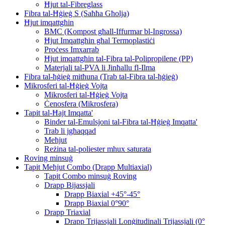
Ħjut tal-Fibreglass
Fibra tal-Ħġieġ S (Saħħa Għolja)
Ħjut imqattgħin
BMC (Kompost għall-Iffurmar bl-Ingrossa)
Ħjut Imqattgħin għal Termoplastiċi
Proċess Imxarrab
Ħjut imqattgħin tal-Fibra tal-Polipropilene (PP)
Materjali tal-PVA li Jinħallu fl-Ilma
Fibra tal-ħġieġ mitħuna (Trab tal-Fibra tal-ħġieġ)
Mikrosferi tal-Ħġieġ Vojta
Mikrosferi tal-Ħġieġ Vojta
Ċenosfera (Mikrosfera)
Tapit tal-Ħajt Imqatta'
Binder tal-Emulsjoni tal-Fibra tal-Ħġieġ Imqatta'
Trab li jgħaqqad
Meħjut
Reżina tal-poliester mhux saturata
Roving minsuġ
Tapit Meħjut Combo (Drapp Multiaxial)
Tapit Combo minsuġ Roving
Drapp Bijassjali
Drapp Biaxial +45°-45°
Drapp Biaxial 0°90°
Drapp Triaxial
Drapp Trijassjali Lonġitudinali Trijassjali (0°