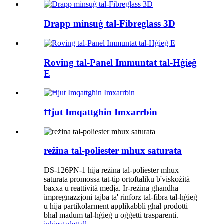
Drapp minsuġ tal-Fibreglass 3D
Roving tal-Panel Immuntat tal-Ħġieġ
E
Ħjut Imqattgħin Imxarrbin
reżina tal-poliester mhux saturata
DS-126PN-1 hija reżina tal-poliester mhux
saturata promossa tat-tip ortoftaliku b'viskożità
baxxa u reattività medja. Ir-reżina għandha
impregnazzjoni tajba ta' rinforz tal-fibra tal-ħġieġ
u hija partikolarment applikabbli għal prodotti
bħal madum tal-ħġieġ u oġġetti trasparenti.