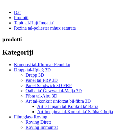
Dar
Prodotti
Tapit tal-Ħajt Imqatta'
Reżina tal-poliester mhux saturata
prodotti
Kategoriji
Kompost tal-Iffurmar Fenoliku
Drapp tal-Ħġieġ 3D
Drapp 3D
Panel tal-FRP 3D
Panel Sandwich 3D FRP
Qalba ta' Ġewwa tal-Malja 3D
Fibra tal-Ajru 3D
Art tal-konkrit rinforzat bil-fibra 3D
Art tal-Injam tal-Konkrit ta' Barra
Art Imqajma tal-Konkrit ta' Saħħa Għolja
Fibreglass Roving
Roving Dirett
Roving Immuntat