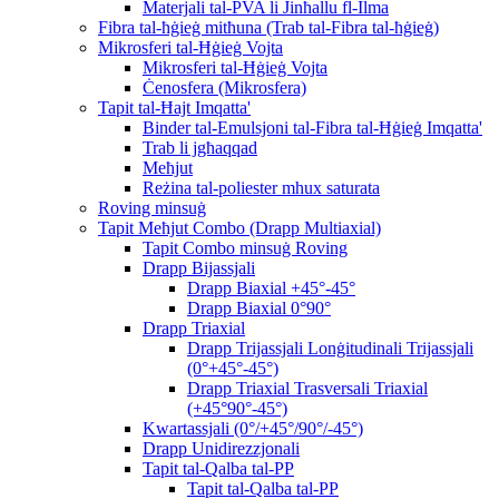
Materjali tal-PVA li Jinħallu fl-Ilma
Fibra tal-ħġieġ mitħuna (Trab tal-Fibra tal-ħġieġ)
Mikrosferi tal-Ħġieġ Vojta
Mikrosferi tal-Ħġieġ Vojta
Ċenosfera (Mikrosfera)
Tapit tal-Ħajt Imqatta'
Binder tal-Emulsjoni tal-Fibra tal-Ħġieġ Imqatta'
Trab li jgħaqqad
Meħjut
Reżina tal-poliester mhux saturata
Roving minsuġ
Tapit Meħjut Combo (Drapp Multiaxial)
Tapit Combo minsuġ Roving
Drapp Bijassjali
Drapp Biaxial +45°-45°
Drapp Biaxial 0°90°
Drapp Triaxial
Drapp Trijassjali Lonġitudinali Trijassjali
(0°+45°-45°)
Drapp Triaxial Trasversali Triaxial
(+45°90°-45°)
Kwartassjali (0°/+45°/90°/-45°)
Drapp Unidirezzjonali
Tapit tal-Qalba tal-PP
Tapit tal-Qalba tal-PP