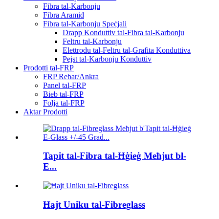
Fibra tal-Karbonju
Fibra Aramid
Fibra tal-Karbonju Speċjali
Drapp Konduttiv tal-Fibra tal-Karbonju
Feltru tal-Karbonju
Elettrodu tal-Feltru tal-Grafita Konduttiva
Pejst tal-Karbonju Konduttiv
Prodotti tal-FRP
FRP Rebar/Ankra
Panel tal-FRP
Bieb tal-FRP
Folja tal-FRP
Aktar Prodotti
Tapit tal-Fibra tal-Ħġieġ Meħjut bl-
E...
Ħajt Uniku tal-Fibreglass