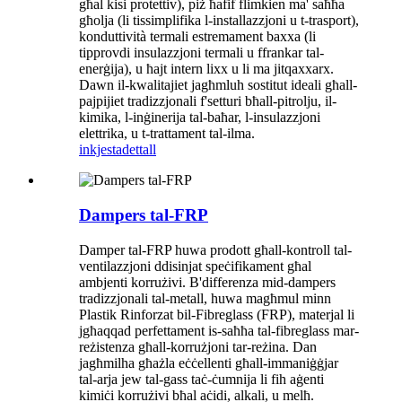
għal kisi protettiv), piż ħafif flimkien ma' saħħa
għolja (li tissimplifika l-installazzjoni u t-trasport),
konduttività termali estremament baxxa (li
tipprovdi insulazzjoni termali u ffrankar tal-
enerġija), u ħajt intern lixx u li ma jitqaxxarx.
Dawn il-kwalitajiet jagħmluh sostitut ideali għall-
pajpijiet tradizzjonali f'setturi bħall-pitrolju, il-
kimika, l-inġinerija tal-baħar, l-insulazzjoni
elettrika, u t-trattament tal-ilma.
inkjesta
dettall
Dampers tal-FRP
Damper tal-FRP huwa prodott għall-kontroll tal-
ventilazzjoni ddisinjat speċifikament għal
ambjenti korrużivi. B'differenza mid-dampers
tradizzjonali tal-metall, huwa magħmul minn
Plastik Rinforzat bil-Fibreglass (FRP), materjal li
jgħaqqad perfettament is-saħħa tal-fibreglass mar-
reżistenza għall-korrużjoni tar-reżina. Dan
jagħmilha għażla eċċellenti għall-immaniġġjar
tal-arja jew tal-gass taċ-ċumnija li fih aġenti
kimiċi korrużivi bħal aċidi, alkali, u melħ.