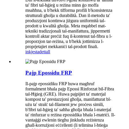
ta' fibri tal-ħġieġ u reżina minn ġo moffa
msaħħna, u b'hekk tifforma profili b'konsistenza
strutturali għolja u durabilità. Dan il-metodu ta'
produzzjoni kontinwa jiżgura uniformità tal-
prodott u kwalità għolja. Meta mqabbel mat-
tekniki tradizzjonali tal-manifattura, jippermetti
kontroll aktar preċiż fuq il-kontenut tal-fibra u l-
proporzjon tar-reżina, u b'hekk jottimizza l-
proprjetajiet mekkaniċi tal-prodott finali.
inkjesta
dettall
Pajp Epossidu FRP
Il-pajp epossidiku FRP huwa magħruf
formalment bħala pajp Epossi Rinforzat bil-Fibra
tal-Ħġieġ (GRE). Huwa pajpijiet ta' materjal
kompost ta' prestazzjoni għolja, manifatturat bl-
użu ta' stralċ tal-filament jew proċess simili,
b'fibri tal-ħġieġ ta' saħħa għolja bħala l-materjal
ta' rinfurzar u reżina epossidika bħala l-matriċi. Il-
vantaġġi ewlenin tiegħu jinkludu reżistenza
għall-korrużjoni eċċellenti (li telimina l-ħtieġa