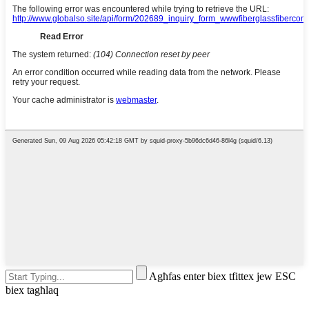
Agħfas enter biex tfittex jew ESC
biex tagħlaq