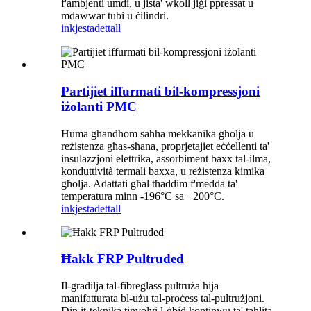
f'ambjenti umdi, u jista' wkoll jiġi ppressat u
mdawwar tubi u ċilindri.
inkjesta
dettall
Partijiet iffurmati bil-kompressjoni
iżolanti PMC
Huma għandhom saħħa mekkanika għolja u
reżistenza għas-sħana, proprjetajiet eċċellenti ta'
insulazzjoni elettrika, assorbiment baxx tal-ilma,
konduttività termali baxxa, u reżistenza kimika
għolja. Adattati għal tħaddim f'medda ta'
temperatura minn -196°C sa +200°C.
inkjesta
dettall
Ħakk FRP Pultruded
Il-gradilja tal-fibreglass pultruża hija
manifatturata bl-użu tal-proċess tal-pultrużjoni.
Din it-teknika tinvolvi l-ġbid kontinwu ta' taħlita