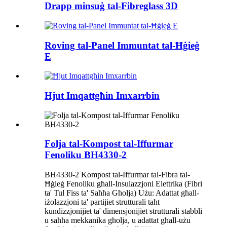
Drapp minsuġ tal-Fibreglass 3D
Roving tal-Panel Immuntat tal-Ħġieġ
E
Ħjut Imqattgħin Imxarrbin
Folja tal-Kompost tal-Iffurmar
Fenoliku BH4330-2
BH4330-2 Kompost tal-Iffurmar tal-Fibra tal-
Ħġieġ Fenoliku għall-Insulazzjoni Elettrika (Fibri
ta' Tul Fiss ta' Saħħa Għolja) Użu: Adattat għall-
iżolazzjoni ta' partijiet strutturali taħt
kundizzjonijiet ta' dimensjonijiet strutturali stabbli
u saħħa mekkanika għolja, u adattat għall-użu