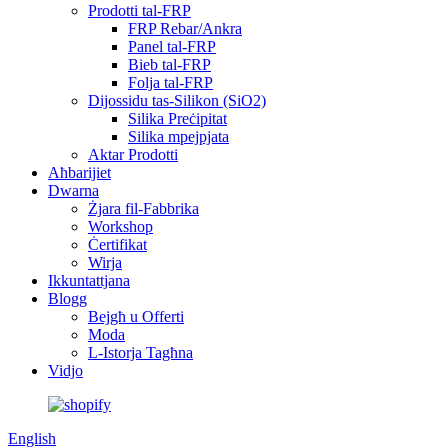
Prodotti tal-FRP
FRP Rebar/Ankra
Panel tal-FRP
Bieb tal-FRP
Folja tal-FRP
Dijossidu tas-Silikon (SiO2)
Silika Preċipitat
Silika mpejpjata
Aktar Prodotti
Aħbarijiet
Dwarna
Żjara fil-Fabbrika
Workshop
Ċertifikat
Wirja
Ikkuntattjana
Blogg
Bejgħ u Offerti
Moda
L-Istorja Tagħna
Vidjo
English