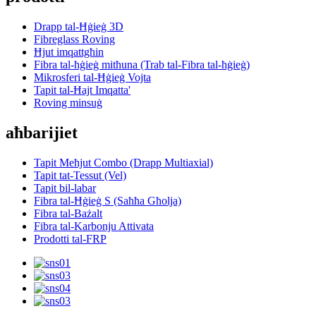
Drapp tal-Ħġieġ 3D
Fibreglass Roving
Ħjut imqattgħin
Fibra tal-ħġieġ mitħuna (Trab tal-Fibra tal-ħġieġ)
Mikrosferi tal-Ħġieġ Vojta
Tapit tal-Ħajt Imqatta'
Roving minsuġ
aħbarijiet
Tapit Meħjut Combo (Drapp Multiaxial)
Tapit tat-Tessut (Vel)
Tapit bil-labar
Fibra tal-Ħġieġ S (Saħħa Għolja)
Fibra tal-Bażalt
Fibra tal-Karbonju Attivata
Prodotti tal-FRP