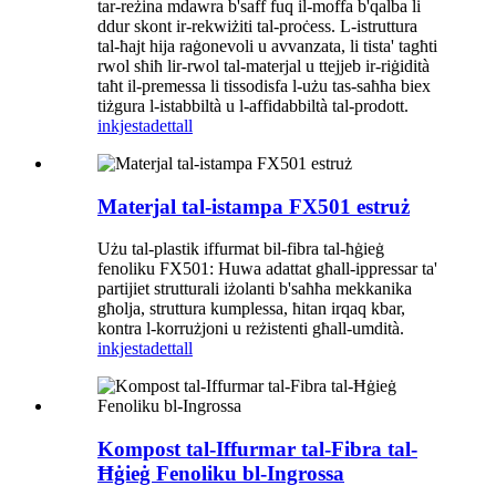
tar-reżina mdawra b'saff fuq il-moffa b'qalba li
ddur skont ir-rekwiżiti tal-proċess. L-istruttura
tal-ħajt hija raġonevoli u avvanzata, li tista' tagħti
rwol sħiħ lir-rwol tal-materjal u ttejjeb ir-riġidità
taħt il-premessa li tissodisfa l-użu tas-saħħa biex
tiżgura l-istabbiltà u l-affidabbiltà tal-prodott.
inkjesta
dettall
Materjal tal-istampa FX501 estruż
Użu tal-plastik iffurmat bil-fibra tal-ħġieġ
fenoliku FX501: Huwa adattat għall-ippressar ta'
partijiet strutturali iżolanti b'saħħa mekkanika
għolja, struttura kumplessa, ħitan irqaq kbar,
kontra l-korrużjoni u reżistenti għall-umdità.
inkjesta
dettall
Kompost tal-Iffurmar tal-Fibra tal-
Ħġieġ Fenoliku bl-Ingrossa