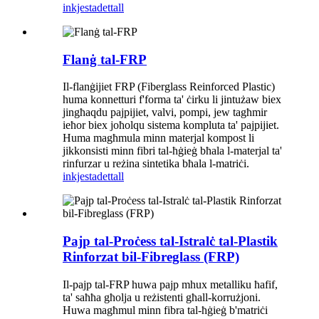
inkjesta
dettall
Flanġ tal-FRP
Il-flanġijiet FRP (Fiberglass Reinforced Plastic)
huma konnetturi f'forma ta' ċirku li jintużaw biex
jingħaqdu pajpijiet, valvi, pompi, jew tagħmir
ieħor biex joħolqu sistema kompluta ta' pajpijiet.
Huma magħmula minn materjal kompost li
jikkonsisti minn fibri tal-ħġieġ bħala l-materjal ta'
rinfurzar u reżina sintetika bħala l-matriċi.
inkjesta
dettall
Pajp tal-Proċess tal-Istralċ tal-Plastik
Rinforzat bil-Fibreglass (FRP)
Il-pajp tal-FRP huwa pajp mhux metalliku ħafif,
ta' saħħa għolja u reżistenti għall-korrużjoni.
Huwa magħmul minn fibra tal-ħġieġ b'matriċi