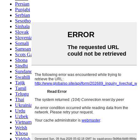
Persian
Punjabi
Serbian
Sesotho
Sinhala
Slovak
Slovenian
Somali
Samoan
Scots Gaelic
Shona
Sindhi
Sundanese
Swahili
Tajik
Tamil
Telugu
Thai
Ukrainian
Urdu
Uzbek
Vietnamese
Welsh
Xhosa
Yiddish