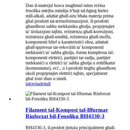
Dan il-materjal huwa magħmul minn reżina
fenolika mtejba mimlija b'ħajt tal-ħġieġ ħieles
mill-alkali, adattat għall-użu bħala materja prima
għal prodotti tat-termoformazzjoni. Il-prodotti
għandhom saħħa mekkanika għolja, proprjetajiet
ta' iżolazzjoni tajbin, reżistenza għall-korrużjoni,
reżistenza għall-umdità, reżistenza għall-moffa,
komponenti ħfief u karatteristiċi oħra, adattati
għall-ippressar tar-rekwiżiti ta' komponenti
mekkaniċi ta' saħħa għolja, forma kumplessa tal-
komponenti elettriċi, partijiet tar-radju, partijiet
mekkaniċi u elettriċi ta' saħħa għolja u rettifikatur
(kommutatur), eċċ., u l-prodotti tiegħu għandhom
ukoll proprjetajiet elettriċi tajbin, speċjalment
għal żoni sħan u umdi.
inkjesta
dettall
Filament tal-Kompost tal-Iffurmar
Rinforzat bil-Fenoliku BH4330-3
BH4330-3, il-prodott jintuża prinċipalment għall-