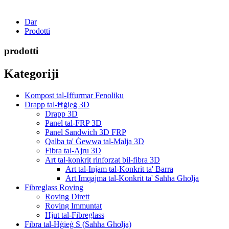
Dar
Prodotti
prodotti
Kategoriji
Kompost tal-Iffurmar Fenoliku
Drapp tal-Ħġieġ 3D
Drapp 3D
Panel tal-FRP 3D
Panel Sandwich 3D FRP
Qalba ta' Ġewwa tal-Malja 3D
Fibra tal-Ajru 3D
Art tal-konkrit rinforzat bil-fibra 3D
Art tal-Injam tal-Konkrit ta' Barra
Art Imqajma tal-Konkrit ta' Saħħa Għolja
Fibreglass Roving
Roving Dirett
Roving Immuntat
Ħjut tal-Fibreglass
Fibra tal-Ħġieġ S (Saħħa Għolja)