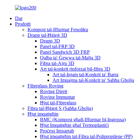
Dar
Prodotti
Kompost tal-Iffurmar Fenoliku
Drapp tal-Ħġieġ 3D
Drapp 3D
Panel tal-FRP 3D
Panel Sandwich 3D FRP
Qalba ta' Ġewwa tal-Malja 3D
Fibra tal-Ajru 3D
Art tal-konkrit rinforzat bil-fibra 3D
Art tal-Injam tal-Konkrit ta' Barra
Art Imqajma tal-Konkrit ta' Saħħa Għolja
Fibreglass Roving
Roving Dirett
Roving Immuntat
Ħjut tal-Fibreglass
Fibra tal-Ħġieġ S (Saħħa Għolja)
Ħjut imqattgħin
BMC (Kompost għall-Iffurmar bl-Ingrossa)
Ħjut Imqattgħin għal Termoplastiċi
Proċess Imxarrab
Ħjut imqattgħin tal-Fibra tal-Polipropilene (PP)