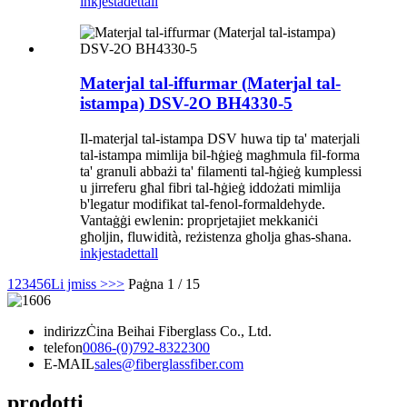
inkjesta
dettall
Materjal tal-iffurmar (Materjal tal-
istampa) DSV-2O BH4330-5
Il-materjal tal-istampa DSV huwa tip ta' materjali
tal-istampa mimlija bil-ħġieġ magħmula fil-forma
ta' granuli abbażi ta' filamenti tal-ħġieġ kumplessi
u jirreferu għal fibri tal-ħġieġ iddożati mimlija
b'legatur modifikat tal-fenol-formaldehyde.
Vantaġġi ewlenin: proprjetajiet mekkaniċi
għoljin, fluwidità, reżistenza għolja għas-sħana.
inkjesta
dettall
1
2
3
4
5
6
Li jmiss >
>>
Paġna 1 / 15
indirizz
Ċina Beihai Fiberglass Co., Ltd.
telefon
0086-(0)792-8322300
E-MAIL
sales@fiberglassfiber.com
prodotti