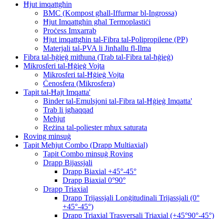
Ħjut imqattgħin
BMC (Kompost għall-Iffurmar bl-Ingrossa)
Ħjut Imqattgħin għal Termoplastiċi
Proċess Imxarrab
Ħjut imqattgħin tal-Fibra tal-Polipropilene (PP)
Materjali tal-PVA li Jinħallu fl-Ilma
Fibra tal-ħġieġ mitħuna (Trab tal-Fibra tal-ħġieġ)
Mikrosferi tal-Ħġieġ Vojta
Mikrosferi tal-Ħġieġ Vojta
Ċenosfera (Mikrosfera)
Tapit tal-Ħajt Imqatta'
Binder tal-Emulsjoni tal-Fibra tal-Ħġieġ Imqatta'
Trab li jgħaqqad
Meħjut
Reżina tal-poliester mhux saturata
Roving minsuġ
Tapit Meħjut Combo (Drapp Multiaxial)
Tapit Combo minsuġ Roving
Drapp Bijassjali
Drapp Biaxial +45°-45°
Drapp Biaxial 0°90°
Drapp Triaxial
Drapp Trijassjali Lonġitudinali Trijassjali (0°
+45°-45°)
Drapp Triaxial Trasversali Triaxial (+45°90°-45°)