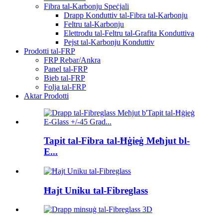
Fibra tal-Karbonju Speċjali
Drapp Konduttiv tal-Fibra tal-Karbonju
Feltru tal-Karbonju
Elettrodu tal-Feltru tal-Grafita Konduttiva
Pejst tal-Karbonju Konduttiv
Prodotti tal-FRP
FRP Rebar/Ankra
Panel tal-FRP
Bieb tal-FRP
Folja tal-FRP
Aktar Prodotti
Tapit tal-Fibra tal-Ħġieġ Meħjut bl-
E...
Ħajt Uniku tal-Fibreglass