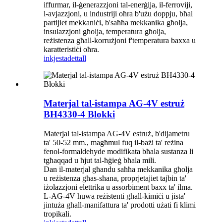
iffurmar, il-ġenerazzjoni tal-enerġija, il-ferroviji,
l-avjazzjoni, u industriji oħra b'użu doppju, bħal
partijiet mekkaniċi, b'saħħa mekkanika għolja,
insulazzjoni għolja, temperatura għolja,
reżistenza għall-korrużjoni f'temperatura baxxa u
karatteristiċi oħra.
inkjesta
dettall
Materjal tal-istampa AG-4V estruż
BH4330-4 Blokki
Materjal tal-istampa AG-4V estruż, b'dijametru
ta' 50-52 mm., magħmul fuq il-bażi ta' reżina
fenol-formaldehyde modifikata bħala sustanza li
tgħaqqad u ħjut tal-ħġieġ bħala mili.
Dan il-materjal għandu saħħa mekkanika għolja
u reżistenza għas-sħana, proprjetajiet tajbin ta'
iżolazzjoni elettrika u assorbiment baxx ta' ilma.
L-AG-4V huwa reżistenti għall-kimiċi u jista'
jintuża għall-manifattura ta' prodotti użati fi klimi
tropikali.