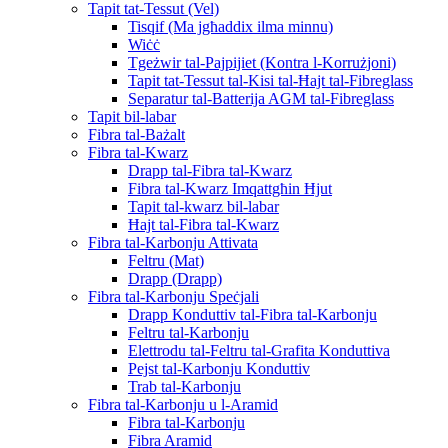
Tapit tat-Tessut (Vel)
Tisqif (Ma jgħaddix ilma minnu)
Wiċċ
Tgeżwir tal-Pajpijiet (Kontra l-Korrużjoni)
Tapit tat-Tessut tal-Kisi tal-Ħajt tal-Fibreglass
Separatur tal-Batterija AGM tal-Fibreglass
Tapit bil-labar
Fibra tal-Bażalt
Fibra tal-Kwarz
Drapp tal-Fibra tal-Kwarz
Fibra tal-Kwarz Imqattgħin Ħjut
Tapit tal-kwarz bil-labar
Ħajt tal-Fibra tal-Kwarz
Fibra tal-Karbonju Attivata
Feltru (Mat)
Drapp (Drapp)
Fibra tal-Karbonju Speċjali
Drapp Konduttiv tal-Fibra tal-Karbonju
Feltru tal-Karbonju
Elettrodu tal-Feltru tal-Grafita Konduttiva
Pejst tal-Karbonju Konduttiv
Trab tal-Karbonju
Fibra tal-Karbonju u l-Aramid
Fibra tal-Karbonju
Fibra Aramid