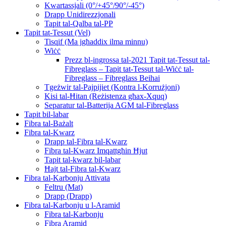
Kwartassjali (0°/+45°/90°/-45°)
Drapp Unidirezzjonali
Tapit tal-Qalba tal-PP
Tapit tat-Tessut (Vel)
Tisqif (Ma jgħaddix ilma minnu)
Wiċċ
Prezz bl-ingrossa tal-2021 Tapit tat-Tessut tal-
Fibreglass – Tapit tat-Tessut tal-Wiċċ tal-
Fibreglass – Fibreglass Beihai
Tgeżwir tal-Pajpijiet (Kontra l-Korrużjoni)
Kisi tal-Ħitan (Reżistenza għax-Xquq)
Separatur tal-Batterija AGM tal-Fibreglass
Tapit bil-labar
Fibra tal-Bażalt
Fibra tal-Kwarz
Drapp tal-Fibra tal-Kwarz
Fibra tal-Kwarz Imqattgħin Ħjut
Tapit tal-kwarz bil-labar
Ħajt tal-Fibra tal-Kwarz
Fibra tal-Karbonju Attivata
Feltru (Mat)
Drapp (Drapp)
Fibra tal-Karbonju u l-Aramid
Fibra tal-Karbonju
Fibra Aramid