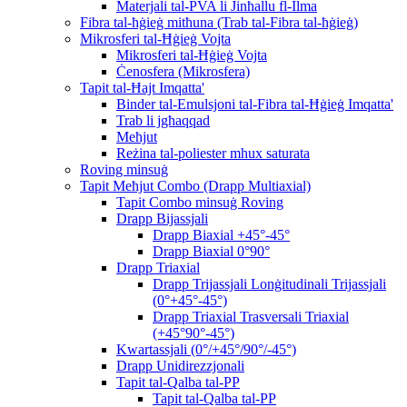
Materjali tal-PVA li Jinħallu fl-Ilma
Fibra tal-ħġieġ mitħuna (Trab tal-Fibra tal-ħġieġ)
Mikrosferi tal-Ħġieġ Vojta
Mikrosferi tal-Ħġieġ Vojta
Ċenosfera (Mikrosfera)
Tapit tal-Ħajt Imqatta'
Binder tal-Emulsjoni tal-Fibra tal-Ħġieġ Imqatta'
Trab li jgħaqqad
Meħjut
Reżina tal-poliester mhux saturata
Roving minsuġ
Tapit Meħjut Combo (Drapp Multiaxial)
Tapit Combo minsuġ Roving
Drapp Bijassjali
Drapp Biaxial +45°-45°
Drapp Biaxial 0°90°
Drapp Triaxial
Drapp Trijassjali Lonġitudinali Trijassjali
(0°+45°-45°)
Drapp Triaxial Trasversali Triaxial
(+45°90°-45°)
Kwartassjali (0°/+45°/90°/-45°)
Drapp Unidirezzjonali
Tapit tal-Qalba tal-PP
Tapit tal-Qalba tal-PP