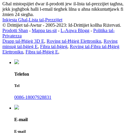
Għal mistoqsijiet dwar il-prodotti jew il-lista tal-prezzijiet tagħna,
jekk jogħġbok ħalli l-email tiegħek lilna u aħna nikkuntattjawk fi
żmien 24 siegħa.
Inkjesta Għal-Lista tal-Prezzijiet
© Drittijiet tal-Awtur - 2005-2023: Id-Drittijiet kollha Riżervati.
Prodotti Sħan
-
Mappa tas-sit
-
L-Aqwa Blogg
-
Politika tal-
Privatezza
Drapp tal-Ħġieġ 3D E
,
Roving tal-Ħġieġ Elettroniku
,
Roving
minsuġ tal-ħġieġ E
,
Fibra tal-ħġieġ
,
Roving tal-Fibra tal-Ħġieġ
Elettroniku
,
Fibra tal-Ħġieġ E
,
Telefon
Tel
0086-18007928831
E-mail
E-mail