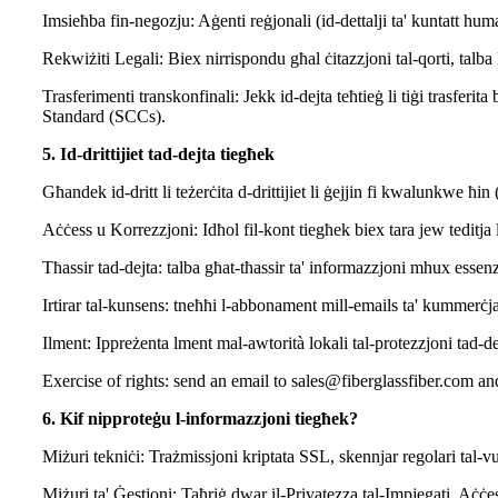
Imsieħba fin-negozju: Aġenti reġjonali (id-dettalji ta' kuntatt hum
Rekwiżiti Legali: Biex nirrispondu għal ċitazzjoni tal-qorti, talba 
Trasferimenti transkonfinali: Jekk id-dejta teħtieġ li tiġi trasfe
Standard (SCCs).
5. Id-drittijiet tad-dejta tiegħek
Għandek id-dritt li teżerċita d-drittijiet li ġejjin fi kwalunkwe ħin
Aċċess u Korrezzjoni: Idħol fil-kont tiegħek biex tara jew teditja 
Tħassir tad-dejta: talba għat-tħassir ta' informazzjoni mhux essenzj
Irtirar tal-kunsens: tneħħi l-abbonament mill-emails ta' kummerċjal
Ilment: Ippreżenta lment mal-awtorità lokali tal-protezzjoni tad-de
Exercise of rights: send an email to sales@fiberglassfiber.com a
6. Kif nipproteġu l-informazzjoni tiegħek?
Miżuri tekniċi: Trażmissjoni kriptata SSL, skennjar regolari tal-vul
Miżuri ta' Ġestjoni: Taħriġ dwar il-Privatezza tal-Impjegati, Aċċ