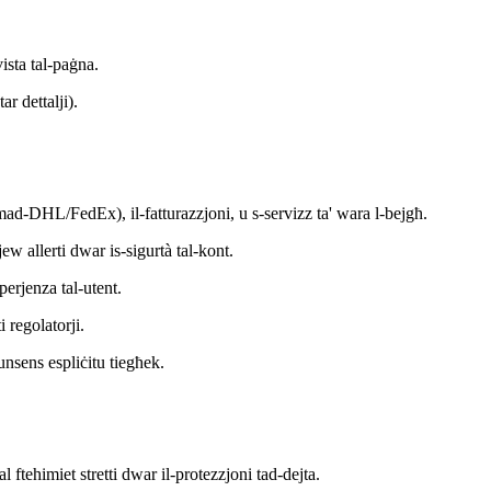
vista tal-paġna.
r dettalji).
ir mad-DHL/FedEx), il-fatturazzjoni, u s-servizz ta' wara l-bejgħ.
ew allerti dwar is-sigurtà tal-kont.
perjenza tal-utent.
 regolatorji.
nsens espliċitu tiegħek.
l ftehimiet stretti dwar il-protezzjoni tad-dejta.