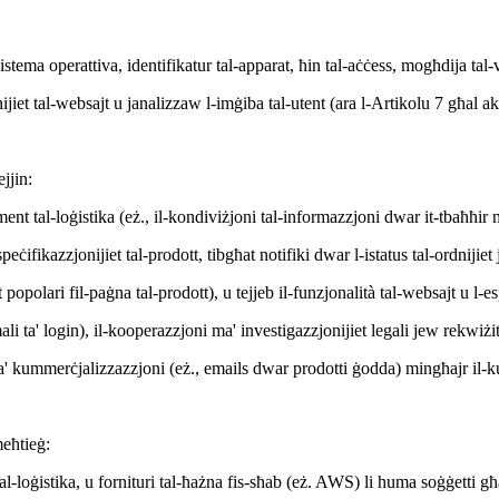
istema operattiva, identifikatur tal-apparat, ħin tal-aċċess, mogħdija tal-
jiet tal-websajt u janalizzaw l-imġiba tal-utent (ara l-Artikolu 7 għal akta
jjin:
nġament tal-loġistika (eż., il-kondiviżjoni tal-informazzjoni dwar it-tbaħħ
ifikazzjonijiet tal-prodott, tibgħat notifiki dwar l-istatus tal-ordnijiet j
popolari fil-paġna tal-prodott), u tejjeb il-funzjonalità tal-websajt u l-es
i ta' login), il-kooperazzjoni ma' investigazzjonijiet legali jew rekwiżiti
' kummerċjalizzazzjoni (eż., emails dwar prodotti ġodda) mingħajr il-ku
meħtieġ:
al-loġistika, u fornituri tal-ħażna fis-sħab (eż. AWS) li huma soġġetti għa