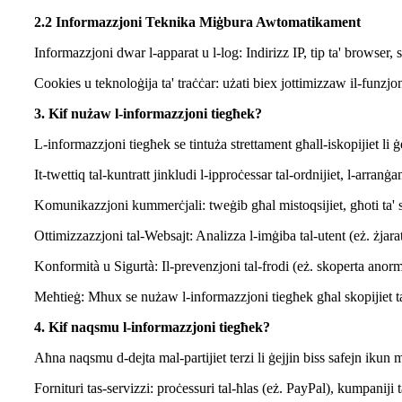
2.2 Informazzjoni Teknika Miġbura Awtomatikament
Informazzjoni dwar l-apparat u l-log: Indirizz IP, tip ta' browser, s
Cookies u teknoloġija ta' traċċar: użati biex jottimizzaw il-funzjoni
3. Kif nużaw l-informazzjoni tiegħek?
L-informazzjoni tiegħek se tintuża strettament għall-iskopijiet li ġe
It-twettiq tal-kuntratt jinkludi l-ipproċessar tal-ordnijiet, l-arra
Komunikazzjoni kummerċjali: tweġib għal mistoqsijiet, għoti ta' speċ
Ottimizzazzjoni tal-Websajt: Analizza l-imġiba tal-utent (eż. żjarat 
Konformità u Sigurtà: Il-prevenzjoni tal-frodi (eż. skoperta anormal
Meħtieġ: Mhux se nużaw l-informazzjoni tiegħek għal skopijiet ta
4. Kif naqsmu l-informazzjoni tiegħek?
Aħna naqsmu d-dejta mal-partijiet terzi li ġejjin biss safejn ikun 
Fornituri tas-servizzi: proċessuri tal-ħlas (eż. PayPal), kumpaniji t