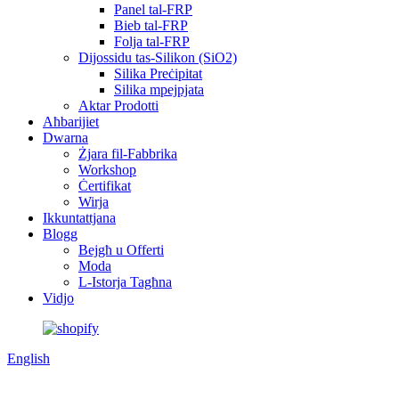
Panel tal-FRP
Bieb tal-FRP
Folja tal-FRP
Dijossidu tas-Silikon (SiO2)
Silika Preċipitat
Silika mpejpjata
Aktar Prodotti
Aħbarijiet
Dwarna
Żjara fil-Fabbrika
Workshop
Ċertifikat
Wirja
Ikkuntattjana
Blogg
Bejgħ u Offerti
Moda
L-Istorja Tagħna
Vidjo
English