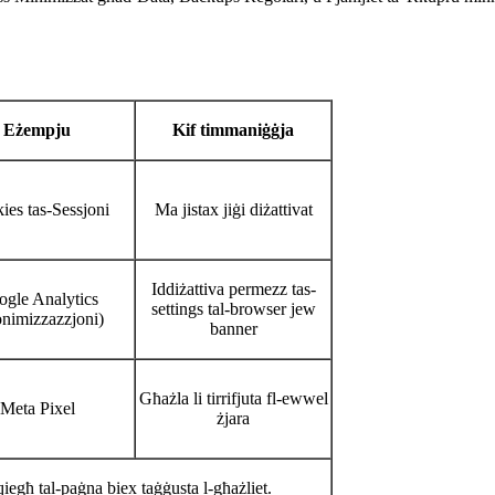
Eżempju
Kif timmaniġġja
ies tas-Sessjoni
Ma jistax jiġi diżattivat
Iddiżattiva permezz tas-
gle Analytics
settings tal-browser jew
onimizzazzjoni)
banner
Għażla li tirrifjuta fl-ewwel
Meta Pixel
żjara
-qiegħ tal-paġna biex taġġusta l-għażliet.