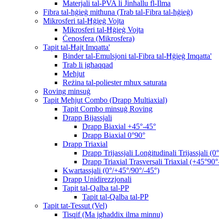
Materjali tal-PVA li Jinħallu fl-Ilma
Fibra tal-ħġieġ mitħuna (Trab tal-Fibra tal-ħġieġ)
Mikrosferi tal-Ħġieġ Vojta
Mikrosferi tal-Ħġieġ Vojta
Ċenosfera (Mikrosfera)
Tapit tal-Ħajt Imqatta'
Binder tal-Emulsjoni tal-Fibra tal-Ħġieġ Imqatta'
Trab li jgħaqqad
Meħjut
Reżina tal-poliester mhux saturata
Roving minsuġ
Tapit Meħjut Combo (Drapp Multiaxial)
Tapit Combo minsuġ Roving
Drapp Bijassjali
Drapp Biaxial +45°-45°
Drapp Biaxial 0°90°
Drapp Triaxial
Drapp Trijassjali Lonġitudinali Trijassjali (
Drapp Triaxial Trasversali Triaxial (+45°90°
Kwartassjali (0°/+45°/90°/-45°)
Drapp Unidirezzjonali
Tapit tal-Qalba tal-PP
Tapit tal-Qalba tal-PP
Tapit tat-Tessut (Vel)
Tisqif (Ma jgħaddix ilma minnu)