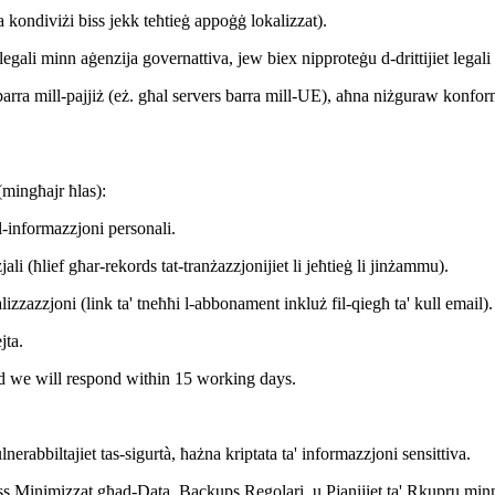
a kondiviżi biss jekk teħtieġ appoġġ lokalizzat).
legali minn aġenzija governattiva, jew biex nipproteġu d-drittijiet legali
rita barra mill-pajjiż (eż. għal servers barra mill-UE), aħna niżguraw ko
 (mingħajr ħlas):
l-informazzjoni personali.
ali (ħlief għar-rekords tat-tranżazzjonijiet li jeħtieġ li jinżammu).
izzazzjoni (link ta' tneħħi l-abbonament inkluż fil-qiegħ ta' kull email).
jta.
nd we will respond within 15 working days.
nerabbiltajiet tas-sigurtà, ħażna kriptata ta' informazzjoni sensittiva.
ess Minimizzat għad-Data, Backups Regolari, u Pjanijiet ta' Rkupru minn