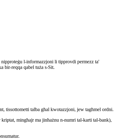
 u nipproteġu l-informazzjoni li tipprovdi permezz ta'
a bir-reqqa qabel tuża s-Sit.
ont, tissottometti talba għal kwotazzjoni, jew tagħmel ordni.
r kriptat, mingħajr ma jinħażnu n-numri tal-karti tal-bank),
konsumatur.