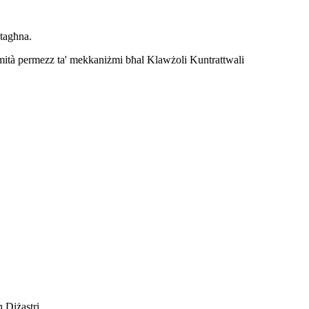
 tagħna.
nformità permezz ta' mekkaniżmi bħal Klawżoli Kuntrattwali
 Diżastri.