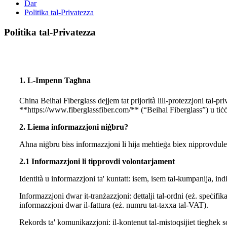
Dar
Politika tal-Privatezza
Politika tal-Privatezza
1. L-Impenn Tagħna
China Beihai Fiberglass dejjem tat prijorità lill-protezzjoni tal-pr
**https://www.fiberglassfiber.com/** (“Beihai Fiberglass”) u tiċċar
2. Liema informazzjoni niġbru?
Aħna niġbru biss informazzjoni li hija meħtieġa biex nipprovdulek
2.1 Informazzjoni li tipprovdi volontarjament
Identità u informazzjoni ta' kuntatt: isem, isem tal-kumpanija, indi
Informazzjoni dwar it-tranżazzjoni: dettalji tal-ordni (eż. speċifik
informazzjoni dwar il-fattura (eż. numru tat-taxxa tal-VAT).
Rekords ta' komunikazzjoni: il-kontenut tal-mistoqsijiet tiegħek s