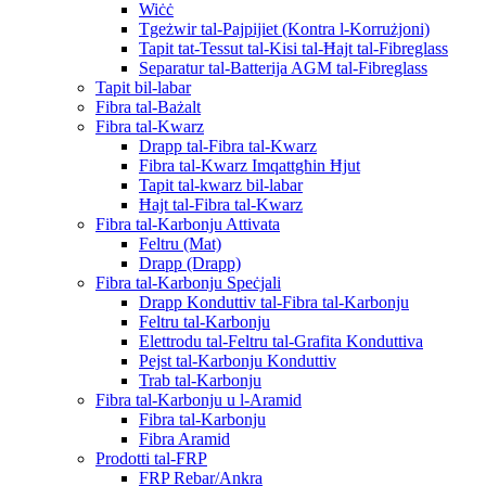
Wiċċ
Tgeżwir tal-Pajpijiet (Kontra l-Korrużjoni)
Tapit tat-Tessut tal-Kisi tal-Ħajt tal-Fibreglass
Separatur tal-Batterija AGM tal-Fibreglass
Tapit bil-labar
Fibra tal-Bażalt
Fibra tal-Kwarz
Drapp tal-Fibra tal-Kwarz
Fibra tal-Kwarz Imqattgħin Ħjut
Tapit tal-kwarz bil-labar
Ħajt tal-Fibra tal-Kwarz
Fibra tal-Karbonju Attivata
Feltru (Mat)
Drapp (Drapp)
Fibra tal-Karbonju Speċjali
Drapp Konduttiv tal-Fibra tal-Karbonju
Feltru tal-Karbonju
Elettrodu tal-Feltru tal-Grafita Konduttiva
Pejst tal-Karbonju Konduttiv
Trab tal-Karbonju
Fibra tal-Karbonju u l-Aramid
Fibra tal-Karbonju
Fibra Aramid
Prodotti tal-FRP
FRP Rebar/Ankra