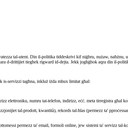
ivatezza tal-utent. Din il-politika tiddeskrivi kif niġbru, nużaw, naħżnu,
a d-drittijiet tiegħek rigward id-dejta. Jekk jogħġbok aqra din il-politik
 is-servizzi tagħna, inkluż iżda mhux limitat għal:
rizz elettroniku, numru tat-telefon, indirizz, eċċ. meta tirreġistra għal k
azzjonijiet tal-prodott, kwantità), rekords tal-ħlas (permezz ta' pproċessa
ottomessi permezz ta' email, formoli online, jew sistemi ta' servizz tal-