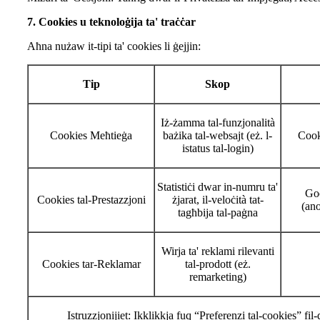
7. Cookies u teknoloġija ta' traċċar
Aħna nużaw it-tipi ta' cookies li ġejjin:
Tip
Skop
Iż-żamma tal-funzjonalità
Cookies Meħtieġa
bażika tal-websajt (eż. l-
Cook
istatus tal-login)
Statistiċi dwar in-numru ta'
Goo
Cookies tal-Prestazzjoni
żjarat, il-veloċità tat-
(an
tagħbija tal-paġna
Wirja ta' reklami rilevanti
Cookies tar-Reklamar
tal-prodott (eż.
remarketing)
Istruzzjonijiet: Ikklikkja fuq “Preferenzi tal-cookies” fil