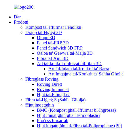
Dar
Prodotti
Kompost tal-Iffurmar Fenoliku
Drapp tal-Ħġieġ 3D
Drapp 3D
Panel tal-FRP 3D
Panel Sandwich 3D FRP
Qalba ta' Ġewwa tal-Malja 3D
Fibra tal-Ajru 3D
Art tal-konkrit rinforzat bil-fibra 3D
Art tal-Injam tal-Konkrit ta' Barra
Art Imqajma tal-Konkrit ta' Saħħa Għolja
Fibreglass Roving
Roving Dirett
Roving Immuntat
Ħjut tal-Fibreglass
Fibra tal-Ħġieġ S (Saħħa Għolja)
Ħjut imqattgħin
BMC (Kompost għall-Iffurmar bl-Ingrossa)
Ħjut Imqattgħin għal Termoplastiċi
Proċess Imxarrab
Ħjut imqattgħin tal-Fibra tal-Polipropilene (PP)