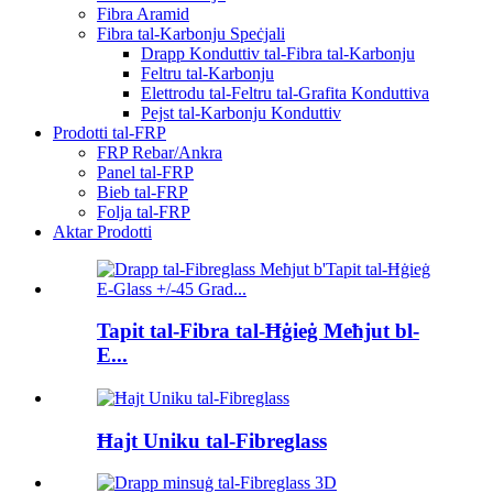
Fibra Aramid
Fibra tal-Karbonju Speċjali
Drapp Konduttiv tal-Fibra tal-Karbonju
Feltru tal-Karbonju
Elettrodu tal-Feltru tal-Grafita Konduttiva
Pejst tal-Karbonju Konduttiv
Prodotti tal-FRP
FRP Rebar/Ankra
Panel tal-FRP
Bieb tal-FRP
Folja tal-FRP
Aktar Prodotti
Tapit tal-Fibra tal-Ħġieġ Meħjut bl-
E...
Ħajt Uniku tal-Fibreglass