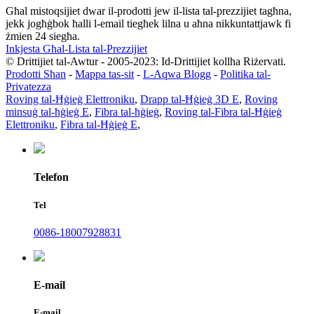
Għal mistoqsijiet dwar il-prodotti jew il-lista tal-prezzijiet tagħna,
jekk jogħġbok ħalli l-email tiegħek lilna u aħna nikkuntattjawk fi
żmien 24 siegħa.
Inkjesta Għal-Lista tal-Prezzijiet
© Drittijiet tal-Awtur - 2005-2023: Id-Drittijiet kollha Riżervati.
Prodotti Sħan
-
Mappa tas-sit
-
L-Aqwa Blogg
-
Politika tal-
Privatezza
Roving tal-Ħġieġ Elettroniku
,
Drapp tal-Ħġieġ 3D E
,
Roving
minsuġ tal-ħġieġ E
,
Fibra tal-ħġieġ
,
Roving tal-Fibra tal-Ħġieġ
Elettroniku
,
Fibra tal-Ħġieġ E
,
Telefon
Tel
0086-18007928831
E-mail
E-mail