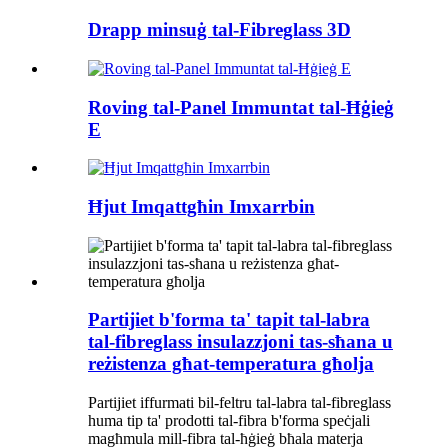
Drapp minsuġ tal-Fibreglass 3D
Roving tal-Panel Immuntat tal-Ħġieġ
E
Ħjut Imqattgħin Imxarrbin
Partijiet b'forma ta' tapit tal-labra
tal-fibreglass insulazzjoni tas-sħana u
reżistenza għat-temperatura għolja
Partijiet iffurmati bil-feltru tal-labra tal-fibreglass
huma tip ta' prodotti tal-fibra b'forma speċjali
magħmula mill-fibra tal-ħġieġ bħala materja