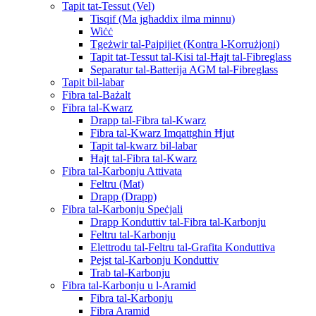
Tapit tat-Tessut (Vel)
Tisqif (Ma jgħaddix ilma minnu)
Wiċċ
Tgeżwir tal-Pajpijiet (Kontra l-Korrużjoni)
Tapit tat-Tessut tal-Kisi tal-Ħajt tal-Fibreglass
Separatur tal-Batterija AGM tal-Fibreglass
Tapit bil-labar
Fibra tal-Bażalt
Fibra tal-Kwarz
Drapp tal-Fibra tal-Kwarz
Fibra tal-Kwarz Imqattgħin Ħjut
Tapit tal-kwarz bil-labar
Ħajt tal-Fibra tal-Kwarz
Fibra tal-Karbonju Attivata
Feltru (Mat)
Drapp (Drapp)
Fibra tal-Karbonju Speċjali
Drapp Konduttiv tal-Fibra tal-Karbonju
Feltru tal-Karbonju
Elettrodu tal-Feltru tal-Grafita Konduttiva
Pejst tal-Karbonju Konduttiv
Trab tal-Karbonju
Fibra tal-Karbonju u l-Aramid
Fibra tal-Karbonju
Fibra Aramid