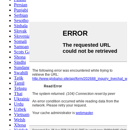
Persian
Punjabi
Serbian
Sesotho
Sinhala
Slovak
Slovenian
Somali
Samoan
Scots Gaelic
Shona
Sindhi
Sundanese
Swahili
Tajik
Tamil
Telugu
Thai
Ukrainian
Urdu
Uzbek
Vietnamese
Welsh
Xhosa