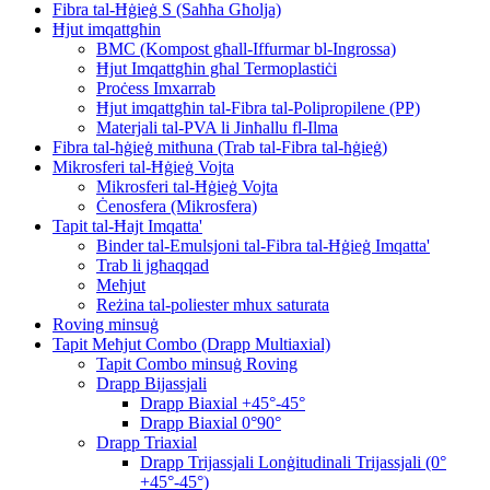
Fibra tal-Ħġieġ S (Saħħa Għolja)
Ħjut imqattgħin
BMC (Kompost għall-Iffurmar bl-Ingrossa)
Ħjut Imqattgħin għal Termoplastiċi
Proċess Imxarrab
Ħjut imqattgħin tal-Fibra tal-Polipropilene (PP)
Materjali tal-PVA li Jinħallu fl-Ilma
Fibra tal-ħġieġ mitħuna (Trab tal-Fibra tal-ħġieġ)
Mikrosferi tal-Ħġieġ Vojta
Mikrosferi tal-Ħġieġ Vojta
Ċenosfera (Mikrosfera)
Tapit tal-Ħajt Imqatta'
Binder tal-Emulsjoni tal-Fibra tal-Ħġieġ Imqatta'
Trab li jgħaqqad
Meħjut
Reżina tal-poliester mhux saturata
Roving minsuġ
Tapit Meħjut Combo (Drapp Multiaxial)
Tapit Combo minsuġ Roving
Drapp Bijassjali
Drapp Biaxial +45°-45°
Drapp Biaxial 0°90°
Drapp Triaxial
Drapp Trijassjali Lonġitudinali Trijassjali (0°
+45°-45°)