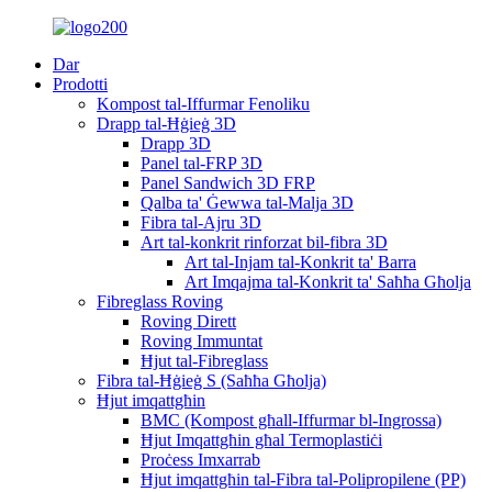
Dar
Prodotti
Kompost tal-Iffurmar Fenoliku
Drapp tal-Ħġieġ 3D
Drapp 3D
Panel tal-FRP 3D
Panel Sandwich 3D FRP
Qalba ta' Ġewwa tal-Malja 3D
Fibra tal-Ajru 3D
Art tal-konkrit rinforzat bil-fibra 3D
Art tal-Injam tal-Konkrit ta' Barra
Art Imqajma tal-Konkrit ta' Saħħa Għolja
Fibreglass Roving
Roving Dirett
Roving Immuntat
Ħjut tal-Fibreglass
Fibra tal-Ħġieġ S (Saħħa Għolja)
Ħjut imqattgħin
BMC (Kompost għall-Iffurmar bl-Ingrossa)
Ħjut Imqattgħin għal Termoplastiċi
Proċess Imxarrab
Ħjut imqattgħin tal-Fibra tal-Polipropilene (PP)