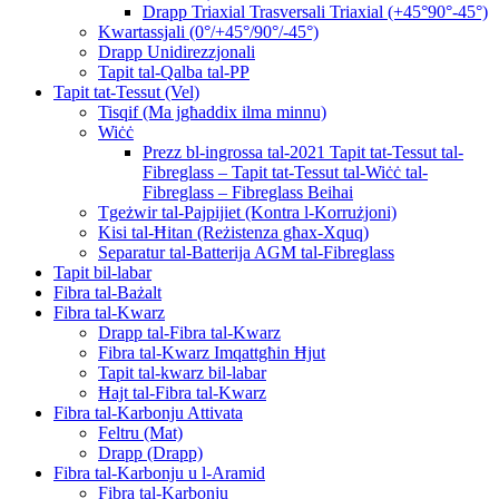
Drapp Triaxial Trasversali Triaxial (+45°90°-45°)
Kwartassjali (0°/+45°/90°/-45°)
Drapp Unidirezzjonali
Tapit tal-Qalba tal-PP
Tapit tat-Tessut (Vel)
Tisqif (Ma jgħaddix ilma minnu)
Wiċċ
Prezz bl-ingrossa tal-2021 Tapit tat-Tessut tal-
Fibreglass – Tapit tat-Tessut tal-Wiċċ tal-
Fibreglass – Fibreglass Beihai
Tgeżwir tal-Pajpijiet (Kontra l-Korrużjoni)
Kisi tal-Ħitan (Reżistenza għax-Xquq)
Separatur tal-Batterija AGM tal-Fibreglass
Tapit bil-labar
Fibra tal-Bażalt
Fibra tal-Kwarz
Drapp tal-Fibra tal-Kwarz
Fibra tal-Kwarz Imqattgħin Ħjut
Tapit tal-kwarz bil-labar
Ħajt tal-Fibra tal-Kwarz
Fibra tal-Karbonju Attivata
Feltru (Mat)
Drapp (Drapp)
Fibra tal-Karbonju u l-Aramid
Fibra tal-Karbonju