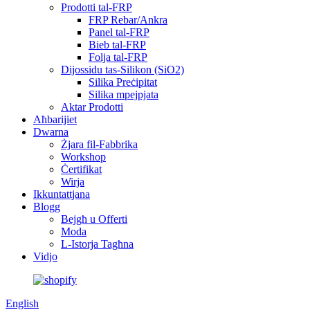
Prodotti tal-FRP
FRP Rebar/Ankra
Panel tal-FRP
Bieb tal-FRP
Folja tal-FRP
Dijossidu tas-Silikon (SiO2)
Silika Preċipitat
Silika mpejpjata
Aktar Prodotti
Aħbarijiet
Dwarna
Żjara fil-Fabbrika
Workshop
Ċertifikat
Wirja
Ikkuntattjana
Blogg
Bejgħ u Offerti
Moda
L-Istorja Tagħna
Vidjo
English