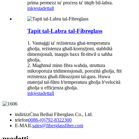
prima permezz ta' proċess ta' titqib bil-labra.
inkjesta
dettall
Tapit tal-Labra tal-Fibreglass
1. Vantaġġi ta' reżistenza għat-temperatura
għolja, reżistenza għall-korrużjoni, stabbiltà
dimensjonali, tnaqqis baxx fit-titwil u saħħa
għolja,
2. Magħmul minn fibra waħda, struttura
mikroporuża tridimensjonali, porożità għolja, ftit
reżistenza għall-filtrazzjoni tal-gass. Huwa
materjal tal-filtru b'temperatura għolja b'veloċità
għolja u effiċjenza għolja.
inkjesta
dettall
indirizz
Ċina Beihai Fiberglass Co., Ltd.
telefon
0086-(0)792-8322300
E-MAIL
sales@fiberglassfiber.com
prodotti