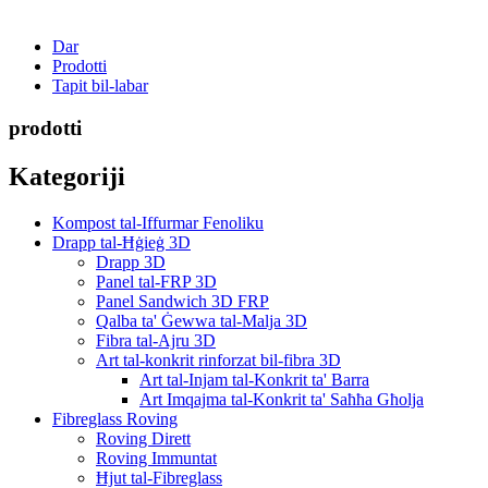
Dar
Prodotti
Tapit bil-labar
prodotti
Kategoriji
Kompost tal-Iffurmar Fenoliku
Drapp tal-Ħġieġ 3D
Drapp 3D
Panel tal-FRP 3D
Panel Sandwich 3D FRP
Qalba ta' Ġewwa tal-Malja 3D
Fibra tal-Ajru 3D
Art tal-konkrit rinforzat bil-fibra 3D
Art tal-Injam tal-Konkrit ta' Barra
Art Imqajma tal-Konkrit ta' Saħħa Għolja
Fibreglass Roving
Roving Dirett
Roving Immuntat
Ħjut tal-Fibreglass