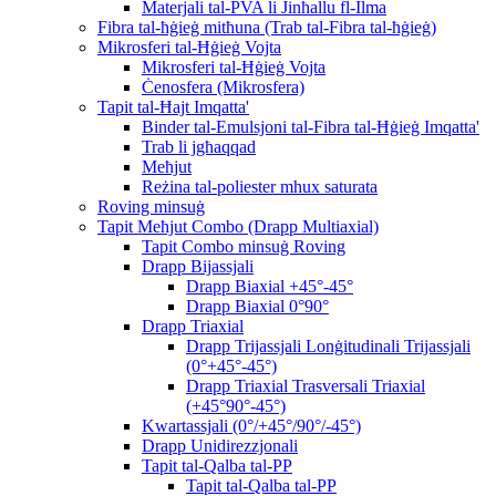
Materjali tal-PVA li Jinħallu fl-Ilma
Fibra tal-ħġieġ mitħuna (Trab tal-Fibra tal-ħġieġ)
Mikrosferi tal-Ħġieġ Vojta
Mikrosferi tal-Ħġieġ Vojta
Ċenosfera (Mikrosfera)
Tapit tal-Ħajt Imqatta'
Binder tal-Emulsjoni tal-Fibra tal-Ħġieġ Imqatta'
Trab li jgħaqqad
Meħjut
Reżina tal-poliester mhux saturata
Roving minsuġ
Tapit Meħjut Combo (Drapp Multiaxial)
Tapit Combo minsuġ Roving
Drapp Bijassjali
Drapp Biaxial +45°-45°
Drapp Biaxial 0°90°
Drapp Triaxial
Drapp Trijassjali Lonġitudinali Trijassjali
(0°+45°-45°)
Drapp Triaxial Trasversali Triaxial
(+45°90°-45°)
Kwartassjali (0°/+45°/90°/-45°)
Drapp Unidirezzjonali
Tapit tal-Qalba tal-PP
Tapit tal-Qalba tal-PP