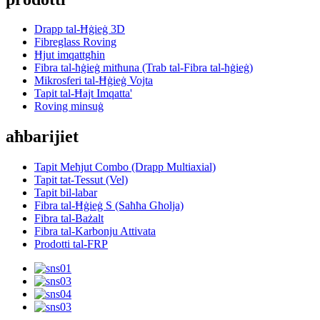
Drapp tal-Ħġieġ 3D
Fibreglass Roving
Ħjut imqattgħin
Fibra tal-ħġieġ mitħuna (Trab tal-Fibra tal-ħġieġ)
Mikrosferi tal-Ħġieġ Vojta
Tapit tal-Ħajt Imqatta'
Roving minsuġ
aħbarijiet
Tapit Meħjut Combo (Drapp Multiaxial)
Tapit tat-Tessut (Vel)
Tapit bil-labar
Fibra tal-Ħġieġ S (Saħħa Għolja)
Fibra tal-Bażalt
Fibra tal-Karbonju Attivata
Prodotti tal-FRP