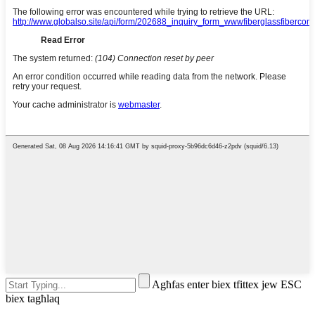
Agħfas enter biex tfittex jew ESC
biex tagħlaq