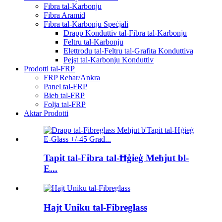
Fibra tal-Karbonju
Fibra Aramid
Fibra tal-Karbonju Speċjali
Drapp Konduttiv tal-Fibra tal-Karbonju
Feltru tal-Karbonju
Elettrodu tal-Feltru tal-Grafita Konduttiva
Pejst tal-Karbonju Konduttiv
Prodotti tal-FRP
FRP Rebar/Ankra
Panel tal-FRP
Bieb tal-FRP
Folja tal-FRP
Aktar Prodotti
Tapit tal-Fibra tal-Ħġieġ Meħjut bl-
E...
Ħajt Uniku tal-Fibreglass