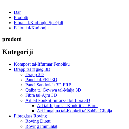
Dar
Prodotti
Fibra tal-Karbonju Speċjali
Feltru tal-Karbonju
prodotti
Kategoriji
Kompost tal-Iffurmar Fenoliku
Drapp tal-Ħġieġ 3D
Drapp 3D
Panel tal-FRP 3D
Panel Sandwich 3D FRP
Qalba ta' Ġewwa tal-Malja 3D
Fibra tal-Ajru 3D
Art tal-konkrit rinforzat bil-fibra 3D
Art tal-Injam tal-Konkrit ta' Barra
Art Imqajma tal-Konkrit ta' Saħħa Għolja
Fibreglass Roving
Roving Dirett
Roving Immuntat