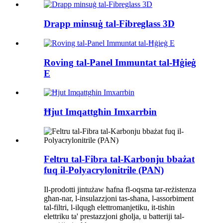
Drapp minsuġ tal-Fibreglass 3D
Roving tal-Panel Immuntat tal-Ħġieġ
E
Ħjut Imqattgħin Imxarrbin
Feltru tal-Fibra tal-Karbonju bbażat
fuq il-Polyacrylonitrile (PAN)
Il-prodotti jintużaw ħafna fl-oqsma tar-reżistenza
għan-nar, l-insulazzjoni tas-sħana, l-assorbiment
tal-filtri, l-ilqugħ elettromanjetiku, it-tisħin
elettriku ta' prestazzjoni għolja, u batteriji tal-