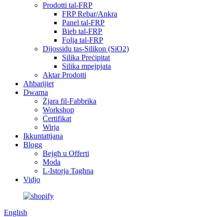
Prodotti tal-FRP
FRP Rebar/Ankra
Panel tal-FRP
Bieb tal-FRP
Folja tal-FRP
Dijossidu tas-Silikon (SiO2)
Silika Preċipitat
Silika mpejpjata
Aktar Prodotti
Aħbarijiet
Dwarna
Żjara fil-Fabbrika
Workshop
Ċertifikat
Wirja
Ikkuntattjana
Blogg
Bejgħ u Offerti
Moda
L-Istorja Tagħna
Vidjo
English