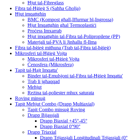
Ħjut tal-Fibreglass
Fibra tal-Ħġieġ S (Saħħa Għolja)
Ħjut imqattgħin
BMC (Kompost għall-Iffurmar bl-Ingrossa)
Ħjut Imqattgħin għal Termoplastiċi
Proċess Imxarrab
Ħjut imqattgħin tal-Fibra tal-Polipropilene (PP)
Materjali tal-PVA li Jinħallu fl-Ilma
Fibra tal-ħġieġ mitħuna (Trab tal-Fibra tal-ħġieġ)
Mikrosferi tal-Ħġieġ Vojta
Mikrosferi tal-Ħġieġ Vojta
Ċenosfera (Mikrosfera)
Tapit tal-Ħajt Imqatta'
Binder tal-Emulsjoni tal-Fibra tal-Ħġieġ Imqatta'
Trab li jgħaqqad
Meħjut
Reżina tal-poliester mhux saturata
Roving minsuġ
Tapit Meħjut Combo (Drapp Multiaxial)
Tapit Combo minsuġ Roving
Drapp Bijassjali
Drapp Biaxial +45°-45°
Drapp Biaxial 0°90°
Drapp Triaxial
Drapp Trijassjali Lonġitudinali Trijassjali (0°