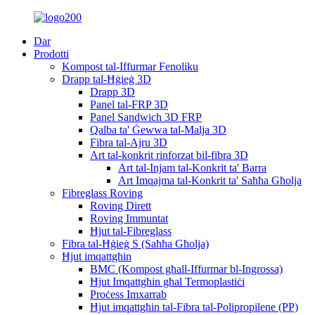
Dar
Prodotti
Kompost tal-Iffurmar Fenoliku
Drapp tal-Ħġieġ 3D
Drapp 3D
Panel tal-FRP 3D
Panel Sandwich 3D FRP
Qalba ta' Ġewwa tal-Malja 3D
Fibra tal-Ajru 3D
Art tal-konkrit rinforzat bil-fibra 3D
Art tal-Injam tal-Konkrit ta' Barra
Art Imqajma tal-Konkrit ta' Saħħa Għolja
Fibreglass Roving
Roving Dirett
Roving Immuntat
Ħjut tal-Fibreglass
Fibra tal-Ħġieġ S (Saħħa Għolja)
Ħjut imqattgħin
BMC (Kompost għall-Iffurmar bl-Ingrossa)
Ħjut Imqattgħin għal Termoplastiċi
Proċess Imxarrab
Ħjut imqattgħin tal-Fibra tal-Polipropilene (PP)