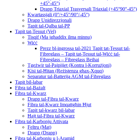
+45°-45°)
Drapp Triaxial Trasversali Triaxial (+45°90°-45°)
Kwartassjali (0°/+45°/90°/-45°)
Drapp Unidirezzjonali
Tapit tal-Qalba tal-PP
Tapit tat-Tessut (Vel)
Tisqif (Ma jgħaddix ilma minnu)
Wiċċ
Prezz bl-ingrossa tal-2021 Tapit tat-Tessut tal-
Fibreglass – Tapit tat-Tessut tal-Wiċċ tal-
Fibreglass – Fibreglass Beihai
Tgeżwir tal-Pajpijiet (Kontra l-Korrużjoni)
Kisi tal-Ħitan (Reżistenza għax-Xquq)
Separatur tal-Batterija AGM tal-Fibreglass
Tapit bil-labar
Fibra tal-Bażalt
Fibra tal-Kwarz
Drapp tal-Fibra tal-Kwarz
Fibra tal-Kwarz Imqattgħin Ħjut
Tapit tal-kwarz bil-labar
Ħajt tal-Fibra tal-Kwarz
Fibra tal-Karbonju Attivata
Feltru (Mat)
Drapp (Drapp)
Fibra tal-Karbonju u l-Aramid