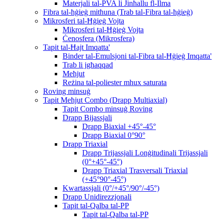
Materjali tal-PVA li Jinħallu fl-Ilma
Fibra tal-ħġieġ mitħuna (Trab tal-Fibra tal-ħġieġ)
Mikrosferi tal-Ħġieġ Vojta
Mikrosferi tal-Ħġieġ Vojta
Ċenosfera (Mikrosfera)
Tapit tal-Ħajt Imqatta'
Binder tal-Emulsjoni tal-Fibra tal-Ħġieġ Imqatta'
Trab li jgħaqqad
Meħjut
Reżina tal-poliester mhux saturata
Roving minsuġ
Tapit Meħjut Combo (Drapp Multiaxial)
Tapit Combo minsuġ Roving
Drapp Bijassjali
Drapp Biaxial +45°-45°
Drapp Biaxial 0°90°
Drapp Triaxial
Drapp Trijassjali Lonġitudinali Trijassjali
(0°+45°-45°)
Drapp Triaxial Trasversali Triaxial
(+45°90°-45°)
Kwartassjali (0°/+45°/90°/-45°)
Drapp Unidirezzjonali
Tapit tal-Qalba tal-PP
Tapit tal-Qalba tal-PP