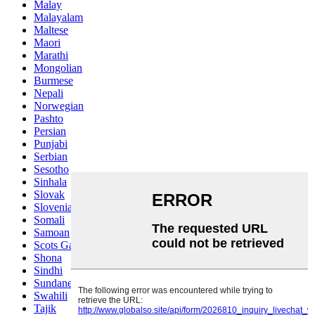
Malay
Malayalam
Maltese
Maori
Marathi
Mongolian
Burmese
Nepali
Norwegian
Pashto
Persian
Punjabi
Serbian
Sesotho
Sinhala
Slovak
Slovenian
Somali
Samoan
Scots Gaelic
Shona
Sindhi
Sundanese
Swahili
Tajik