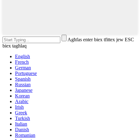
Agħfas enter biex tfittex jew ESC
biex tagħlaq
English
French
German
Portuguese
Spanish
Russian
Japanese
Korean
Arabic
Irish
Greek
Turkish
Italian
Danish
Romanian