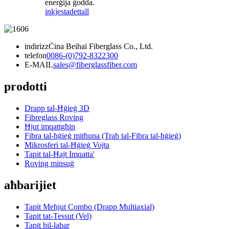
enerġija ġodda.
inkjesta
dettall
indirizz
Ċina Beihai Fiberglass Co., Ltd.
telefon
0086-(0)792-8322300
E-MAIL
sales@fiberglassfiber.com
prodotti
Drapp tal-Ħġieġ 3D
Fibreglass Roving
Ħjut imqattgħin
Fibra tal-ħġieġ mitħuna (Trab tal-Fibra tal-ħġieġ)
Mikrosferi tal-Ħġieġ Vojta
Tapit tal-Ħajt Imqatta'
Roving minsuġ
aħbarijiet
Tapit Meħjut Combo (Drapp Multiaxial)
Tapit tat-Tessut (Vel)
Tapit bil-labar