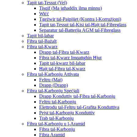
Tapit tat-Tessut (Vel)
Tisqif (Ma jgħaddix ilma minnu)
Wiċċ
Tgeżwir tal-Pajpijiet (Kontra l-Korrużjoni)
Tapit tat-Tessut tal-Kisi tal-Ħajt tal-Fibreglass
Separatur tal-Batterija AGM tal-Fibreglass
Tapit bil-labar
Fibra tal-Bażalt
Fibra tal-Kwarz
Drapp tal-Fibra tal-Kwarz
Fibra tal-Kwarz Imqattgħin Ħjut
Tapit tal-kwarz bil-labar
Ħajt tal-Fibra tal-Kwarz
Fibra tal-Karbonju Attivata
Feltru (Mat)
Drapp (Drapp)
Fibra tal-Karbonju Speċjali
Drapp Konduttiv tal-Fibra tal-Karbonju
Feltru tal-Karbonju
Elettrodu tal-Feltru tal-Grafita Konduttiva
Pejst tal-Karbonju Konduttiv
Trab tal-Karbonju
Fibra tal-Karbonju u l-Aramid
Fibra tal-Karbonju
Fibra Aramid