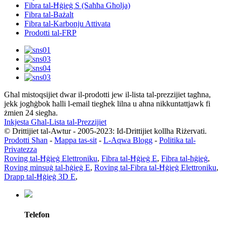
Fibra tal-Ħġieġ S (Saħħa Għolja)
Fibra tal-Bażalt
Fibra tal-Karbonju Attivata
Prodotti tal-FRP
Għal mistoqsijiet dwar il-prodotti jew il-lista tal-prezzijiet tagħna,
jekk jogħġbok ħalli l-email tiegħek lilna u aħna nikkuntattjawk fi
żmien 24 siegħa.
Inkjesta Għal-Lista tal-Prezzijiet
© Drittijiet tal-Awtur - 2005-2023: Id-Drittijiet kollha Riżervati.
Prodotti Sħan
-
Mappa tas-sit
-
L-Aqwa Blogg
-
Politika tal-
Privatezza
Roving tal-Ħġieġ Elettroniku
,
Fibra tal-Ħġieġ E
,
Fibra tal-ħġieġ
,
Roving minsuġ tal-ħġieġ E
,
Roving tal-Fibra tal-Ħġieġ Elettroniku
,
Drapp tal-Ħġieġ 3D E
,
Telefon