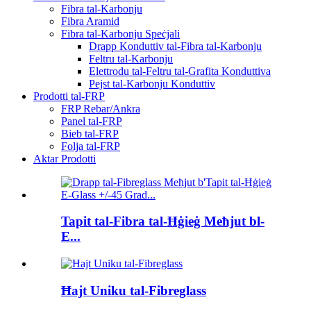
Fibra tal-Karbonju
Fibra Aramid
Fibra tal-Karbonju Speċjali
Drapp Konduttiv tal-Fibra tal-Karbonju
Feltru tal-Karbonju
Elettrodu tal-Feltru tal-Grafita Konduttiva
Pejst tal-Karbonju Konduttiv
Prodotti tal-FRP
FRP Rebar/Ankra
Panel tal-FRP
Bieb tal-FRP
Folja tal-FRP
Aktar Prodotti
Tapit tal-Fibra tal-Ħġieġ Meħjut bl-
E...
Ħajt Uniku tal-Fibreglass