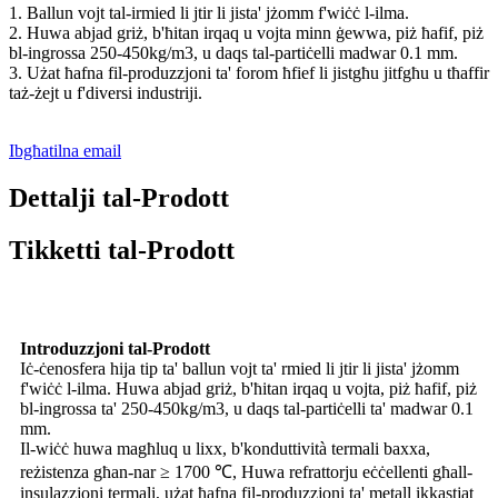
1. Ballun vojt tal-irmied li jtir li jista' jżomm f'wiċċ l-ilma.
2. Huwa abjad griż, b'ħitan irqaq u vojta minn ġewwa, piż ħafif, piż
bl-ingrossa 250-450kg/m3, u daqs tal-partiċelli madwar 0.1 mm.
3. Użat ħafna fil-produzzjoni ta' forom ħfief li jistgħu jitfgħu u tħaffir
taż-żejt u f'diversi industriji.
Ibgħatilna email
Dettalji tal-Prodott
Tikketti tal-Prodott
Introduzzjoni tal-Prodott
Iċ-ċenosfera hija tip ta' ballun vojt ta' rmied li jtir li jista' jżomm
f'wiċċ l-ilma. Huwa abjad griż, b'ħitan irqaq u vojta, piż ħafif, piż
bl-ingrossa ta' 250-450kg/m3, u daqs tal-partiċelli ta' madwar 0.1
mm.
Il-wiċċ huwa magħluq u lixx, b'konduttività termali baxxa,
reżistenza għan-nar ≥ 1700 ℃, Huwa refrattorju eċċellenti għall-
insulazzjoni termali, użat ħafna fil-produzzjoni ta' metall ikkastjat