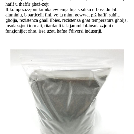
ħafif u tħaffir għaż-żejt.
Il-kompożizzjoni kimika ewlenija hija s-silika u l-ossidu tal-
aluminju, b'partiċelli fini, vojta minn ġewwa, piż ħafif, saħħa
għolja, reżistenza għall-ilbies, reżistenza għat-temperatura għolja,
insulazzjoni termali, ritardanti tal-fjammi tal-insulazzjoni u
funzjonijiet oħra, issa użati ħafna f'diversi industriji.