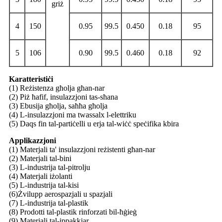
griż
4
150
0.95
99.5
0.450
0.18
95
5
106
0.90
99.5
0.460
0.18
92
Karatteristiċi
(1) Reżistenza għolja għan-nar
(2) Piż ħafif, insulazzjoni tas-sħana
(3) Ebusija għolja, saħħa għolja
(4) L-insulazzjoni ma twassalx l-elettriku
(5) Daqs fin tal-partiċelli u erja tal-wiċċ speċifika kbira
Applikazzjoni
(1) Materjali ta' insulazzjoni reżistenti għan-nar
(2) Materjali tal-bini
(3) L-industrija tal-pitrolju
(4) Materjali iżolanti
(5) L-industrija tal-kisi
(6)Żvilupp aerospazjali u spazjali
(7) L-industrija tal-plastik
(8) Prodotti tal-plastik rinforzati bil-ħġieġ
(9) Materjali tal-ippakkjar