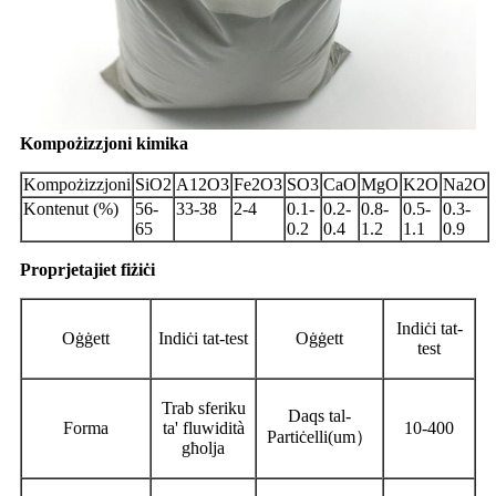
Kompożizzjoni kimika
Kompożizzjoni
SiO2
A12O3
Fe2O3
SO3
CaO
MgO
K2O
Na2O
Kontenut (%)
56-
33-38
2-4
0.1-
0.2-
0.8-
0.5-
0.3-
65
0.2
0.4
1.2
1.1
0.9
Proprjetajiet fiżiċi
Indiċi tat-
Oġġett
Indiċi tat-test
Oġġett
test
Trab sferiku
Daqs tal-
Forma
ta' fluwidità
10-400
Partiċelli
(
um
）
għolja