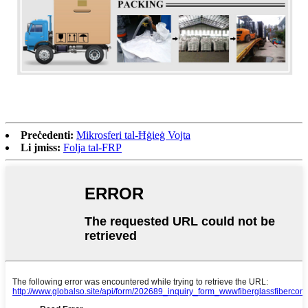
Preċedenti:
Mikrosferi tal-Ħġieġ Vojta
Li jmiss:
Folja tal-FRP