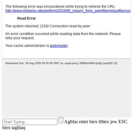
Agħfas enter biex tfittex jew ESC
biex tagħlaq