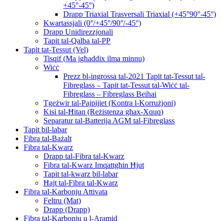
+45°-45°)
Drapp Triaxial Trasversali Triaxial (+45°90°-45°)
Kwartassjali (0°/+45°/90°/-45°)
Drapp Unidirezzjonali
Tapit tal-Qalba tal-PP
Tapit tat-Tessut (Vel)
Tisqif (Ma jgħaddix ilma minnu)
Wiċċ
Prezz bl-ingrossa tal-2021 Tapit tat-Tessut tal-
Fibreglass – Tapit tat-Tessut tal-Wiċċ tal-
Fibreglass – Fibreglass Beihai
Tgeżwir tal-Pajpijiet (Kontra l-Korrużjoni)
Kisi tal-Ħitan (Reżistenza għax-Xquq)
Separatur tal-Batterija AGM tal-Fibreglass
Tapit bil-labar
Fibra tal-Bażalt
Fibra tal-Kwarz
Drapp tal-Fibra tal-Kwarz
Fibra tal-Kwarz Imqattgħin Ħjut
Tapit tal-kwarz bil-labar
Ħajt tal-Fibra tal-Kwarz
Fibra tal-Karbonju Attivata
Feltru (Mat)
Drapp (Drapp)
Fibra tal-Karbonju u l-Aramid