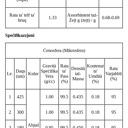
Rata ta' telf ta'
Assorbiment taż-
1.33
0.68-0.69
ħruq
Żejt g (żejt) / g
Speċifikazzjoni
Ċenosfera (Mikrosfera)
Gravità
Rata
Kontenut
Densità
Rata
Daqs
Speċifika
ta'
ta'
Le.
Kulur
tal-
Varjabbli
(um)
Vera
Pass
Umdità
Massa
(%)
(
g/cc)
(%)
(%)
1
425
1.00
99.5
0.435
0.18
95
2
300
1.00
99.5
0.435
0.18
95
Abjad
3
180
0.95
99.5
0.450
0.18
95