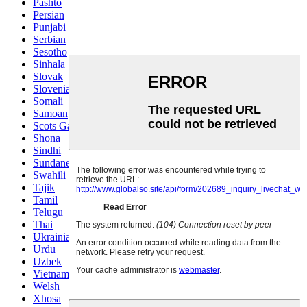
Pashto
Persian
Punjabi
Serbian
Sesotho
Sinhala
Slovak
Slovenian
Somali
Samoan
Scots Gaelic
Shona
Sindhi
Sundanese
Swahili
Tajik
Tamil
Telugu
Thai
Ukrainian
Urdu
Uzbek
Vietnamese
Welsh
Xhosa