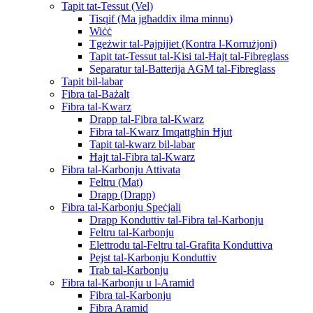
Tapit tat-Tessut (Vel)
Tisqif (Ma jgħaddix ilma minnu)
Wiċċ
Tgeżwir tal-Pajpijiet (Kontra l-Korrużjoni)
Tapit tat-Tessut tal-Kisi tal-Ħajt tal-Fibreglass
Separatur tal-Batterija AGM tal-Fibreglass
Tapit bil-labar
Fibra tal-Bażalt
Fibra tal-Kwarz
Drapp tal-Fibra tal-Kwarz
Fibra tal-Kwarz Imqattgħin Ħjut
Tapit tal-kwarz bil-labar
Ħajt tal-Fibra tal-Kwarz
Fibra tal-Karbonju Attivata
Feltru (Mat)
Drapp (Drapp)
Fibra tal-Karbonju Speċjali
Drapp Konduttiv tal-Fibra tal-Karbonju
Feltru tal-Karbonju
Elettrodu tal-Feltru tal-Grafita Konduttiva
Pejst tal-Karbonju Konduttiv
Trab tal-Karbonju
Fibra tal-Karbonju u l-Aramid
Fibra tal-Karbonju
Fibra Aramid