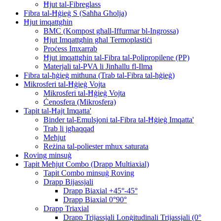
Ħjut tal-Fibreglass
Fibra tal-Ħġieġ S (Saħħa Għolja)
Ħjut imqattgħin
BMC (Kompost għall-Iffurmar bl-Ingrossa)
Ħjut Imqattgħin għal Termoplastiċi
Proċess Imxarrab
Ħjut imqattgħin tal-Fibra tal-Polipropilene (PP)
Materjali tal-PVA li Jinħallu fl-Ilma
Fibra tal-ħġieġ mitħuna (Trab tal-Fibra tal-ħġieġ)
Mikrosferi tal-Ħġieġ Vojta
Mikrosferi tal-Ħġieġ Vojta
Ċenosfera (Mikrosfera)
Tapit tal-Ħajt Imqatta'
Binder tal-Emulsjoni tal-Fibra tal-Ħġieġ Imqatta'
Trab li jgħaqqad
Meħjut
Reżina tal-poliester mhux saturata
Roving minsuġ
Tapit Meħjut Combo (Drapp Multiaxial)
Tapit Combo minsuġ Roving
Drapp Bijassjali
Drapp Biaxial +45°-45°
Drapp Biaxial 0°90°
Drapp Triaxial
Drapp Trijassjali Lonġitudinali Trijassjali (0°