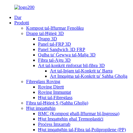
Dar
Prodotti
Kompost tal-Iffurmar Fenoliku
Drapp tal-Ħġieġ 3D
Drapp 3D
Panel tal-FRP 3D
Panel Sandwich 3D FRP
Qalba ta' Ġewwa tal-Malja 3D
Fibra tal-Ajru 3D
Art tal-konkrit rinforzat bil-fibra 3D
Art tal-Injam tal-Konkrit ta' Barra
Art Imqajma tal-Konkrit ta' Saħħa Għolja
Fibreglass Roving
Roving Dirett
Roving Immuntat
Ħjut tal-Fibreglass
Fibra tal-Ħġieġ S (Saħħa Għolja)
Ħjut imqattgħin
BMC (Kompost għall-Iffurmar bl-Ingrossa)
Ħjut Imqattgħin għal Termoplastiċi
Proċess Imxarrab
Ħjut imqattgħin tal-Fibra tal-Polipropilene (PP)