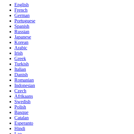
English
French
German
Portuguese
Spanish
Russian
Japanese
Korean
Arabic
Irish
Greek
Turkish
Italian
Danish
Romanian
Indonesian
Czech
Afrikaans
Swedish
Polish
Basque
Catalan
Esperanto
Hindi
Lao