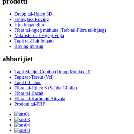
prodotti
Drapp tal-Ħġieġ 3D
Fibreglass Roving
Ħjut imqattgħin
Fibra tal-ħġieġ mitħuna (Trab tal-Fibra tal-ħġieġ)
Mikrosferi tal-Ħġieġ Vojta
Tapit tal-Ħajt Imqatta'
Roving minsuġ
aħbarijiet
Tapit Meħjut Combo (Drapp Multiaxial)
Tapit tat-Tessut (Vel)
Tapit bil-labar
Fibra tal-Ħġieġ S (Saħħa Għolja)
Fibra tal-Bażalt
Fibra tal-Karbonju Attivata
Prodotti tal-FRP