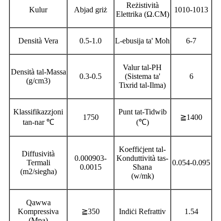
Reżistività
Kulur
Abjad griż
1010-1013
Elettrika (Ω.CM)
Densità Vera
0.5-1.0
L-ebusija ta' Moh
6-7
Valur tal-PH
Densità tal-Massa
0.3-0.5
(Sistema ta'
6
(g/cm3)
Tixrid tal-Ilma)
Klassifikazzjoni
Punt tat-Tidwib
1750
≧1400
tan-nar ℃
(℃)
Koeffiċjent tal-
Diffusività
0.000903-
Konduttività tas-
Termali
0.054-0.095
0.0015
Sħana
(m2/siegħa)
(w/mk)
Qawwa
Kompressiva
≧350
Indiċi Refrattiv
1.54
(Mpa)