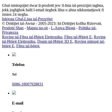
Għal mistoqsijiet dwar il-prodotti jew il-lista tal-prezzijiet tagħna,
jekk jogħġbok ħalli l-email tiegħek lilna u aħna nikkuntattjawk fi
żmien 24 siegħa.
Inkjesta Għal-Lista tal-Prezzijiet
© Drittijiet tal-Awtur - 2005-2023: Id-Drittijiet kollha Riżervati.
Prodotti Sħan
-
Mappa tas-sit
-
L-Aqwa Blogg
-
Politika tal-
Privatezza
Roving tal-Fibra tal-Ħġieġ Elettroniku
,
Fibra tal-Ħġieġ E
,
Roving
tal-Ħġieġ Elettroniku
,
Drapp tal-Ħġieġ 3D E
,
Roving minsuġ tal-
ħġieġ E
,
Fibra tal-ħġieġ
,
Telefon
Tel
0086-18007928831
E-mail