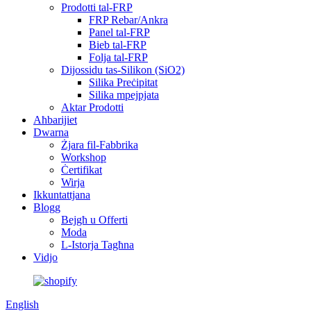
Prodotti tal-FRP
FRP Rebar/Ankra
Panel tal-FRP
Bieb tal-FRP
Folja tal-FRP
Dijossidu tas-Silikon (SiO2)
Silika Preċipitat
Silika mpejpjata
Aktar Prodotti
Aħbarijiet
Dwarna
Żjara fil-Fabbrika
Workshop
Ċertifikat
Wirja
Ikkuntattjana
Blogg
Bejgħ u Offerti
Moda
L-Istorja Tagħna
Vidjo
English