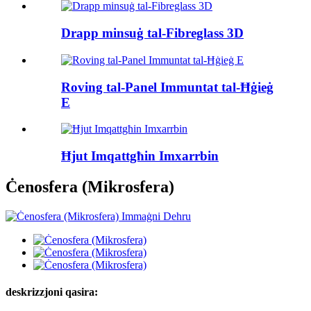
Drapp minsuġ tal-Fibreglass 3D
Roving tal-Panel Immuntat tal-Ħġieġ
E
Ħjut Imqattgħin Imxarrbin
Ċenosfera (Mikrosfera)
deskrizzjoni qasira: