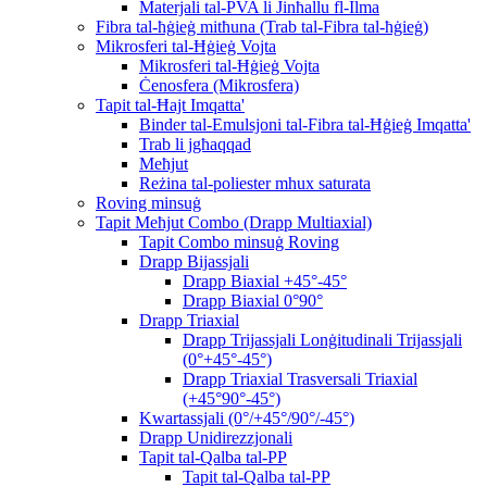
Materjali tal-PVA li Jinħallu fl-Ilma
Fibra tal-ħġieġ mitħuna (Trab tal-Fibra tal-ħġieġ)
Mikrosferi tal-Ħġieġ Vojta
Mikrosferi tal-Ħġieġ Vojta
Ċenosfera (Mikrosfera)
Tapit tal-Ħajt Imqatta'
Binder tal-Emulsjoni tal-Fibra tal-Ħġieġ Imqatta'
Trab li jgħaqqad
Meħjut
Reżina tal-poliester mhux saturata
Roving minsuġ
Tapit Meħjut Combo (Drapp Multiaxial)
Tapit Combo minsuġ Roving
Drapp Bijassjali
Drapp Biaxial +45°-45°
Drapp Biaxial 0°90°
Drapp Triaxial
Drapp Trijassjali Lonġitudinali Trijassjali
(0°+45°-45°)
Drapp Triaxial Trasversali Triaxial
(+45°90°-45°)
Kwartassjali (0°/+45°/90°/-45°)
Drapp Unidirezzjonali
Tapit tal-Qalba tal-PP
Tapit tal-Qalba tal-PP