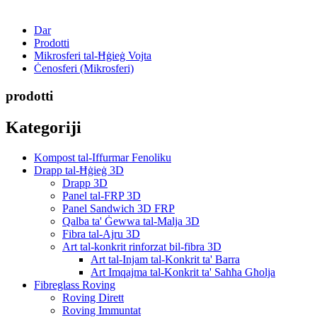
Dar
Prodotti
Mikrosferi tal-Ħġieġ Vojta
Ċenosferi (Mikrosferi)
prodotti
Kategoriji
Kompost tal-Iffurmar Fenoliku
Drapp tal-Ħġieġ 3D
Drapp 3D
Panel tal-FRP 3D
Panel Sandwich 3D FRP
Qalba ta' Ġewwa tal-Malja 3D
Fibra tal-Ajru 3D
Art tal-konkrit rinforzat bil-fibra 3D
Art tal-Injam tal-Konkrit ta' Barra
Art Imqajma tal-Konkrit ta' Saħħa Għolja
Fibreglass Roving
Roving Dirett
Roving Immuntat