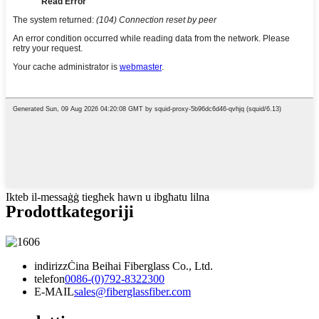
Ikteb il-messaġġ tiegħek hawn u ibgħatu lilna
Prodott
kategoriji
indirizz
Ċina Beihai Fiberglass Co., Ltd.
telefon
0086-(0)792-8322300
E-MAIL
sales@fiberglassfiber.com