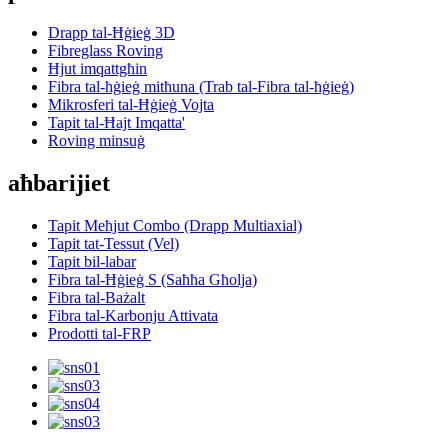
Drapp tal-Ħġieġ 3D
Fibreglass Roving
Ħjut imqattgħin
Fibra tal-ħġieġ mitħuna (Trab tal-Fibra tal-ħġieġ)
Mikrosferi tal-Ħġieġ Vojta
Tapit tal-Ħajt Imqatta'
Roving minsuġ
aħbarijiet
Tapit Meħjut Combo (Drapp Multiaxial)
Tapit tat-Tessut (Vel)
Tapit bil-labar
Fibra tal-Ħġieġ S (Saħħa Għolja)
Fibra tal-Bażalt
Fibra tal-Karbonju Attivata
Prodotti tal-FRP