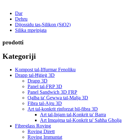
Dar
Dehru
Dijossidu tas-Silikon (SiO2)
Silika mpejpjata
prodotti
Kategoriji
Kompost tal-Iffurmar Fenoliku
Drapp tal-Ħġieġ 3D
Drapp 3D
Panel tal-FRP 3D
Panel Sandwich 3D FRP
Qalba ta' Ġewwa tal-Malja 3D
Fibra tal-Ajru 3D
Art tal-konkrit rinforzat bil-fibra 3D
Art tal-Injam tal-Konkrit ta' Barra
Art Imqajma tal-Konkrit ta' Saħħa Għolja
Fibreglass Roving
Roving Dirett
Roving Immuntat