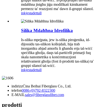
gruppi silanol tal-wiċċ. Il-proprjetajiet tas-silika
mdaħħna jistgħu jiġu modifikati kimikament
permezz ta' reazzjoni ma' dawn il-gruppi silanol.
inkjesta
dettall
Silika Mdaħħna Idrofilika
Is-silika mpejpata, jew is-silika piroġenika, id-
dijossidu tas-silikon kollojdali, hija trab
inorganiku abjad amorfu li għandu erja tal-wiċċ
speċifika għolja, daqs tal-partiċelli primarji fuq
skala nanometrika u konċentrazzjoni
relattivament għolja (fost il-prodotti tas-silika) ta'
gruppi silanol tal-wiċċ.
inkjesta
dettall
indirizz
Ċina Beihai Fiberglass Co., Ltd.
telefon
0086-(0)792-8322300
E-MAIL
sales@fiberglassfiber.com
prodotti