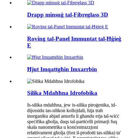
Drapp minsuġ tal-Fibreglass 3D
Roving tal-Panel Immuntat tal-Ħġieġ
E
Ħjut Imqattgħin Imxarrbin
Silika Mdaħħna Idrofobika
Is-silika mdaħħna, jew is-silika piroġenika, id-
dijossidu tas-silikon kollojdali, hija trab
inorganiku abjad amorfu li għandu erja tal-wiċċ
speċifika għolja, daqs tal-partiċelli primarji fuq
skala nanometrika u konċentrazzjoni
relattivament għolja (fost il-prodotti tas-silika) ta'