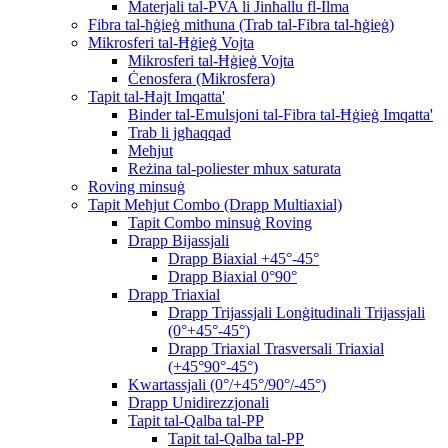
Materjali tal-PVA li Jinħallu fl-Ilma
Fibra tal-ħġieġ mitħuna (Trab tal-Fibra tal-ħġieġ)
Mikrosferi tal-Ħġieġ Vojta
Mikrosferi tal-Ħġieġ Vojta
Ċenosfera (Mikrosfera)
Tapit tal-Ħajt Imqatta'
Binder tal-Emulsjoni tal-Fibra tal-Ħġieġ Imqatta'
Trab li jgħaqqad
Meħjut
Reżina tal-poliester mhux saturata
Roving minsuġ
Tapit Meħjut Combo (Drapp Multiaxial)
Tapit Combo minsuġ Roving
Drapp Bijassjali
Drapp Biaxial +45°-45°
Drapp Biaxial 0°90°
Drapp Triaxial
Drapp Trijassjali Lonġitudinali Trijassjali
(0°+45°-45°)
Drapp Triaxial Trasversali Triaxial
(+45°90°-45°)
Kwartassjali (0°/+45°/90°/-45°)
Drapp Unidirezzjonali
Tapit tal-Qalba tal-PP
Tapit tal-Qalba tal-PP