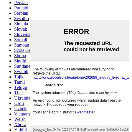
Persian
Punjabi
Serbian
Sesotho
Sinhala
Slovak
Slovenian
Somali
Samoan
Scots Gaelic
Shona
Sindhi
Sundanese
Swahili
Tajik
Tamil
Telugu
Thai
Ukrainian
Urdu
Uzbek
Vietnamese
Welsh
Xhosa
Yiddish