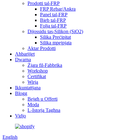
Prodotti tal-FRP
FRP Rebar/Ankra
Panel tal-FRP
Bieb tal-FRP
Folja tal-FRP
Dijossidu tas-Silikon (SiO2)
Silika Preċipitat
Silika mpejpjata
Aktar Prodotti
Aħbarijiet
Dwarna
Żjara fil-Fabbrika
Workshop
Ċertifikat
Wirja
Ikkuntattjana
Blogg
Bejgħ u Offerti
Moda
L-Istorja Tagħna
Vidjo
English