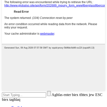
Agħfas enter biex tfittex jew ESC
biex tagħlaq