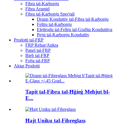
Fibra tal-Karbonju
Fibra Aramid
Fibra tal-Karbonju Speċjali
Drapp Konduttiv tal-Fibra tal-Karbonju
Feltru tal-Karbonju
Elettrodu tal-Feltru tal-Grafita Konduttiva
Pejst tal-Karbonju Konduttiv
Prodotti tal-FRP
FRP Rebar/Ankra
Panel tal-FRP
Bieb tal-FRP
Folja tal-FRP
Aktar Prodotti
Tapit tal-Fibra tal-Ħġieġ Meħjut bl-
E...
Ħajt Uniku tal-Fibreglass