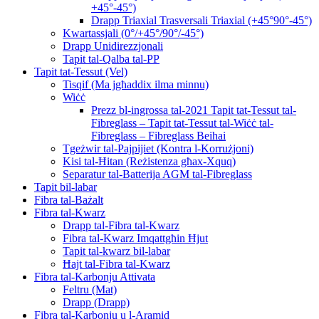
+45°-45°)
Drapp Triaxial Trasversali Triaxial (+45°90°-45°)
Kwartassjali (0°/+45°/90°/-45°)
Drapp Unidirezzjonali
Tapit tal-Qalba tal-PP
Tapit tat-Tessut (Vel)
Tisqif (Ma jgħaddix ilma minnu)
Wiċċ
Prezz bl-ingrossa tal-2021 Tapit tat-Tessut tal-
Fibreglass – Tapit tat-Tessut tal-Wiċċ tal-
Fibreglass – Fibreglass Beihai
Tgeżwir tal-Pajpijiet (Kontra l-Korrużjoni)
Kisi tal-Ħitan (Reżistenza għax-Xquq)
Separatur tal-Batterija AGM tal-Fibreglass
Tapit bil-labar
Fibra tal-Bażalt
Fibra tal-Kwarz
Drapp tal-Fibra tal-Kwarz
Fibra tal-Kwarz Imqattgħin Ħjut
Tapit tal-kwarz bil-labar
Ħajt tal-Fibra tal-Kwarz
Fibra tal-Karbonju Attivata
Feltru (Mat)
Drapp (Drapp)
Fibra tal-Karbonju u l-Aramid