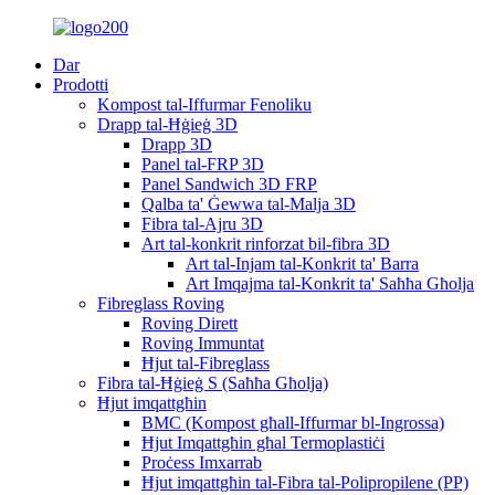
Dar
Prodotti
Kompost tal-Iffurmar Fenoliku
Drapp tal-Ħġieġ 3D
Drapp 3D
Panel tal-FRP 3D
Panel Sandwich 3D FRP
Qalba ta' Ġewwa tal-Malja 3D
Fibra tal-Ajru 3D
Art tal-konkrit rinforzat bil-fibra 3D
Art tal-Injam tal-Konkrit ta' Barra
Art Imqajma tal-Konkrit ta' Saħħa Għolja
Fibreglass Roving
Roving Dirett
Roving Immuntat
Ħjut tal-Fibreglass
Fibra tal-Ħġieġ S (Saħħa Għolja)
Ħjut imqattgħin
BMC (Kompost għall-Iffurmar bl-Ingrossa)
Ħjut Imqattgħin għal Termoplastiċi
Proċess Imxarrab
Ħjut imqattgħin tal-Fibra tal-Polipropilene (PP)