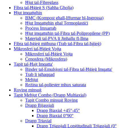
Ħjut tal-Fibreglass
Fibra tal-Ħġieġ S (Saħħa Għolja)
Ħjut imqattgħin
BMC (Kompost għall-Iffurmar bl-Ingrossa)
Ħjut Imqattgħin għal Termoplastiċi
Proċess Imxarrab
Ħjut imqattgħin tal-Fibra tal-Polipropilene (PP)
Materjali tal-PVA li Jinħallu fl-Ilma
Fibra tal-ħġieġ mitħuna (Trab tal-Fibra tal-ħġieġ)
Mikrosferi tal-Ħġieġ Vojta
Mikrosferi tal-Ħġieġ Vojta
Ċenosfera (Mikrosfera)
Tapit tal-Ħajt Imqatta'
Binder tal-Emulsjoni tal-Fibra tal-Ħġieġ Imqatta'
Trab li jgħaqqad
Meħjut
Reżina tal-poliester mhux saturata
Roving minsuġ
Tapit Meħjut Combo (Drapp Multiaxial)
Tapit Combo minsuġ Roving
Drapp Bijassjali
Drapp Biaxial +45°-45°
Drapp Biaxial 0°90°
Drapp Triaxial
Drapp Trijassjali Lonġitudinali Trijassjali (0°