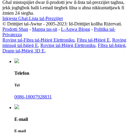
Għal mistoqsijiet dwar il-prodotti jew il-lista tal-prezzijiet tagħna,
jekk jogħġbok ħalli l-email tiegħek lilna u aħna nikkuntattjawk fi
żmien 24 siegħa.
Inkjesta Għal-Lista tal-Prezzijiet
© Drittijiet tal-Awtur - 2005-2023: Id-Drittijiet kollha Riżervati.
Prodotti Sħan
-
Mappa tas-sit
-
L-Aqwa Blogg
-
Politika tal-
Privatezza
Roving tal-Fibra tal-Ħġieġ Elettroniku
,
Fibra tal-Ħġieġ E
,
Roving
minsuġ tal-ħġieġ E
,
Roving tal-Ħġieġ Elettroniku
,
Fibra tal-ħġieġ
,
Drapp tal-Ħġieġ 3D E
,
Telefon
Tel
0086-18007928831
E-mail
E-mail