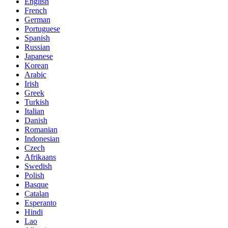
English
French
German
Portuguese
Spanish
Russian
Japanese
Korean
Arabic
Irish
Greek
Turkish
Italian
Danish
Romanian
Indonesian
Czech
Afrikaans
Swedish
Polish
Basque
Catalan
Esperanto
Hindi
Lao