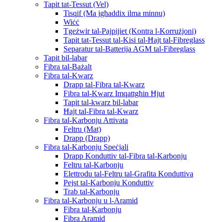
Tapit tat-Tessut (Vel)
Tisqif (Ma jgħaddix ilma minnu)
Wiċċ
Tgeżwir tal-Pajpijiet (Kontra l-Korrużjoni)
Tapit tat-Tessut tal-Kisi tal-Ħajt tal-Fibreglass
Separatur tal-Batterija AGM tal-Fibreglass
Tapit bil-labar
Fibra tal-Bażalt
Fibra tal-Kwarz
Drapp tal-Fibra tal-Kwarz
Fibra tal-Kwarz Imqattgħin Ħjut
Tapit tal-kwarz bil-labar
Ħajt tal-Fibra tal-Kwarz
Fibra tal-Karbonju Attivata
Feltru (Mat)
Drapp (Drapp)
Fibra tal-Karbonju Speċjali
Drapp Konduttiv tal-Fibra tal-Karbonju
Feltru tal-Karbonju
Elettrodu tal-Feltru tal-Grafita Konduttiva
Pejst tal-Karbonju Konduttiv
Trab tal-Karbonju
Fibra tal-Karbonju u l-Aramid
Fibra tal-Karbonju
Fibra Aramid