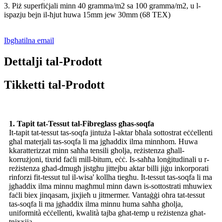
3. Piż superfiċjali minn 40 gramma/m2 sa 100 gramma/m2, u l-
ispazju bejn il-ħjut huwa 15mm jew 30mm (68 TEX)
Ibgħatilna email
Dettalji tal-Prodott
Tikketti tal-Prodott
1. Tapit tat-Tessut tal-Fibreglass għas-soqfa
It-tapit tat-tessut tas-soqfa jintuża l-aktar bħala sottostrat eċċellenti
għal materjali tas-soqfa li ma jgħaddix ilma minnhom. Huwa
kkaratterizzat minn saħħa tensili għolja, reżistenza għall-
korrużjoni, tixrid faċli mill-bitum, eċċ. Is-saħħa lonġitudinali u r-
reżistenza għad-dmugħ jistgħu jittejbu aktar billi jiġu inkorporati
rinforzi fit-tessut tul il-wisa' kollha tiegħu. It-tessut tas-soqfa li ma
jgħaddix ilma minnu magħmul minn dawn is-sottostrati mhuwiex
faċli biex jinqasam, jixjieħ u jitmermer. Vantaġġi oħra tat-tessut
tas-soqfa li ma jgħaddix ilma minnu huma saħħa għolja,
uniformità eċċellenti, kwalità tajba għat-temp u reżistenza għat-
tnixxija.