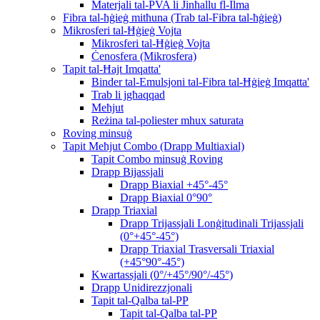
Materjali tal-PVA li Jinħallu fl-Ilma
Fibra tal-ħġieġ mitħuna (Trab tal-Fibra tal-ħġieġ)
Mikrosferi tal-Ħġieġ Vojta
Mikrosferi tal-Ħġieġ Vojta
Ċenosfera (Mikrosfera)
Tapit tal-Ħajt Imqatta'
Binder tal-Emulsjoni tal-Fibra tal-Ħġieġ Imqatta'
Trab li jgħaqqad
Meħjut
Reżina tal-poliester mhux saturata
Roving minsuġ
Tapit Meħjut Combo (Drapp Multiaxial)
Tapit Combo minsuġ Roving
Drapp Bijassjali
Drapp Biaxial +45°-45°
Drapp Biaxial 0°90°
Drapp Triaxial
Drapp Trijassjali Lonġitudinali Trijassjali
(0°+45°-45°)
Drapp Triaxial Trasversali Triaxial
(+45°90°-45°)
Kwartassjali (0°/+45°/90°/-45°)
Drapp Unidirezzjonali
Tapit tal-Qalba tal-PP
Tapit tal-Qalba tal-PP