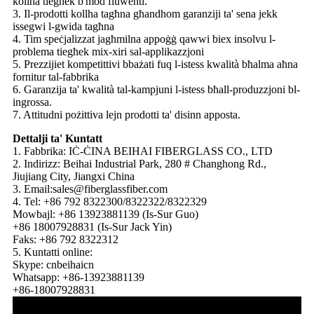
kollha tiegħek b'mod fluwenti.
3. Il-prodotti kollha tagħna għandhom garanziji ta' sena jekk
issegwi l-gwida tagħna
4. Tim speċjalizzat jagħmilna appoġġ qawwi biex insolvu l-
problema tiegħek mix-xiri sal-applikazzjoni
5. Prezzijiet kompetittivi bbażati fuq l-istess kwalità bħalma aħna
fornitur tal-fabbrika
6. Garanzija ta' kwalità tal-kampjuni l-istess bħall-produzzjoni bl-
ingrossa.
7. Attitudni pożittiva lejn prodotti ta' disinn apposta.
Dettalji ta' Kuntatt
1. Fabbrika: IĊ-ĊINA BEIHAI FIBERGLASS CO., LTD
2. Indirizz: Beihai Industrial Park, 280 # Changhong Rd.,
Jiujiang City, Jiangxi China
3. Email:sales@fiberglassfiber.com
4. Tel: +86 792 8322300/8322322/8322329
Mowbajl: +86 13923881139 (Is-Sur Guo)
+86 18007928831 (Is-Sur Jack Yin)
Faks: +86 792 8322312
5. Kuntatti online:
Skype: cnbeihaicn
Whatsapp: +86-13923881139
+86-18007928831