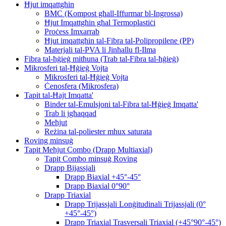
Ħjut imqattgħin
BMC (Kompost għall-Iffurmar bl-Ingrossa)
Ħjut Imqattgħin għal Termoplastiċi
Proċess Imxarrab
Ħjut imqattgħin tal-Fibra tal-Polipropilene (PP)
Materjali tal-PVA li Jinħallu fl-Ilma
Fibra tal-ħġieġ mitħuna (Trab tal-Fibra tal-ħġieġ)
Mikrosferi tal-Ħġieġ Vojta
Mikrosferi tal-Ħġieġ Vojta
Ċenosfera (Mikrosfera)
Tapit tal-Ħajt Imqatta'
Binder tal-Emulsjoni tal-Fibra tal-Ħġieġ Imqatta'
Trab li jgħaqqad
Meħjut
Reżina tal-poliester mhux saturata
Roving minsuġ
Tapit Meħjut Combo (Drapp Multiaxial)
Tapit Combo minsuġ Roving
Drapp Bijassjali
Drapp Biaxial +45°-45°
Drapp Biaxial 0°90°
Drapp Triaxial
Drapp Trijassjali Lonġitudinali Trijassjali (0°
+45°-45°)
Drapp Triaxial Trasversali Triaxial (+45°90°-45°)