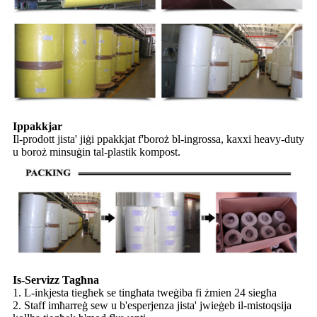
Ippakkjar
Il-prodott jista' jiġi ppakkjat f'boroż bl-ingrossa, kaxxi heavy-duty
u boroż minsuġin tal-plastik kompost.
Is-Servizz Tagħna
1. L-inkjesta tiegħek se tingħata tweġiba fi żmien 24 siegħa
2. Staff imħarreġ sew u b'esperjenza jista' jwieġeb il-mistoqsija