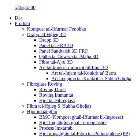
Dar
Prodotti
Kompost tal-Iffurmar Fenoliku
Drapp tal-Ħġieġ 3D
Drapp 3D
Panel tal-FRP 3D
Panel Sandwich 3D FRP
Qalba ta' Ġewwa tal-Malja 3D
Fibra tal-Ajru 3D
Art tal-konkrit rinforzat bil-fibra 3D
Art tal-Injam tal-Konkrit ta' Barra
Art Imqajma tal-Konkrit ta' Saħħa Għolja
Fibreglass Roving
Roving Dirett
Roving Immuntat
Ħjut tal-Fibreglass
Fibra tal-Ħġieġ S (Saħħa Għolja)
Ħjut imqattgħin
BMC (Kompost għall-Iffurmar bl-Ingrossa)
Ħjut Imqattgħin għal Termoplastiċi
Proċess Imxarrab
Ħjut imqattgħin tal-Fibra tal-Polipropilene (PP)