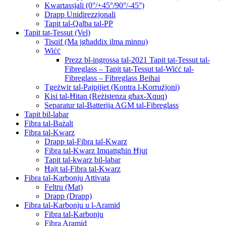
Kwartassjali (0°/+45°/90°/-45°)
Drapp Unidirezzjonali
Tapit tal-Qalba tal-PP
Tapit tat-Tessut (Vel)
Tisqif (Ma jgħaddix ilma minnu)
Wiċċ
Prezz bl-ingrossa tal-2021 Tapit tat-Tessut tal-
Fibreglass – Tapit tat-Tessut tal-Wiċċ tal-
Fibreglass – Fibreglass Beihai
Tgeżwir tal-Pajpijiet (Kontra l-Korrużjoni)
Kisi tal-Ħitan (Reżistenza għax-Xquq)
Separatur tal-Batterija AGM tal-Fibreglass
Tapit bil-labar
Fibra tal-Bażalt
Fibra tal-Kwarz
Drapp tal-Fibra tal-Kwarz
Fibra tal-Kwarz Imqattgħin Ħjut
Tapit tal-kwarz bil-labar
Ħajt tal-Fibra tal-Kwarz
Fibra tal-Karbonju Attivata
Feltru (Mat)
Drapp (Drapp)
Fibra tal-Karbonju u l-Aramid
Fibra tal-Karbonju
Fibra Aramid