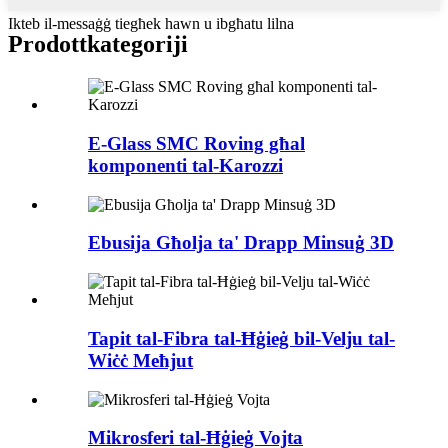
Ikteb il-messaġġ tiegħek hawn u ibgħatu lilna
Prodott
kategoriji
E-Glass SMC Roving għal
komponenti tal-Karozzi
Ebusija Għolja ta' Drapp Minsuġ 3D
Tapit tal-Fibra tal-Ħġieġ bil-Velju tal-
Wiċċ Meħjut
Mikrosferi tal-Ħġieġ Vojta