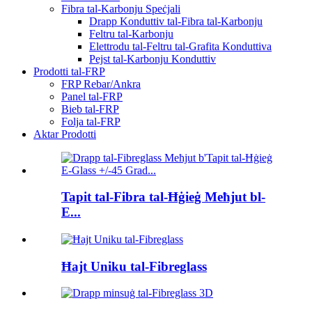
Fibra tal-Karbonju Speċjali
Drapp Konduttiv tal-Fibra tal-Karbonju
Feltru tal-Karbonju
Elettrodu tal-Feltru tal-Grafita Konduttiva
Pejst tal-Karbonju Konduttiv
Prodotti tal-FRP
FRP Rebar/Ankra
Panel tal-FRP
Bieb tal-FRP
Folja tal-FRP
Aktar Prodotti
Tapit tal-Fibra tal-Ħġieġ Meħjut bl-
E...
Ħajt Uniku tal-Fibreglass