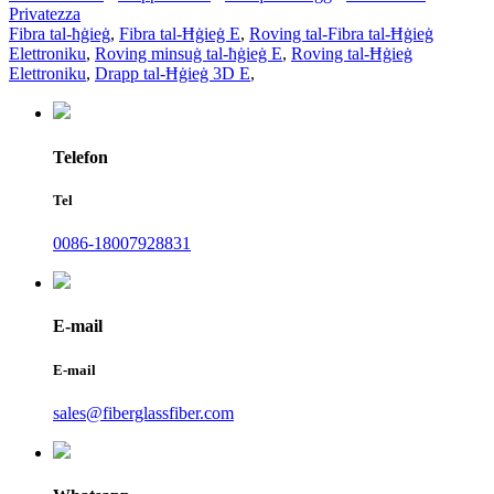
Privatezza
Fibra tal-ħġieġ
,
Fibra tal-Ħġieġ E
,
Roving tal-Fibra tal-Ħġieġ
Elettroniku
,
Roving minsuġ tal-ħġieġ E
,
Roving tal-Ħġieġ
Elettroniku
,
Drapp tal-Ħġieġ 3D E
,
Telefon
Tel
0086-18007928831
E-mail
E-mail
sales@fiberglassfiber.com