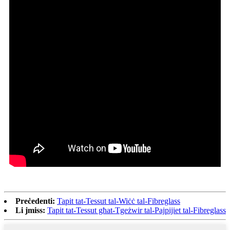
Preċedenti:
Tapit tat-Tessut tal-Wiċċ tal-Fibreglass
Li jmiss:
Tapit tat-Tessut għat-Tgeżwir tal-Pajpijiet tal-Fibreglass