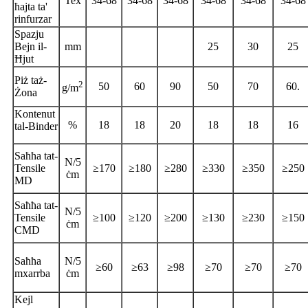
Tex
34-68
34-68
34-68
34-68
34-68
34-68
ħajta ta'
rinfurzar
Spazju
Bejn il-
mm
25
30
25
Ħjut
Piż taż-
2
50
60
90
50
70
60.
g/m
Żona
Kontenut
%
18
18
20
18
18
16
tal-Binder
Saħħa tat-
N/5
Tensile
≥170
≥180
≥280
≥330
≥350
≥250
ċm
MD
Saħħa tat-
N/5
Tensile
≥100
≥120
≥200
≥130
≥230
≥150
ċm
CMD
Saħħa
N/5
≥60
≥63
≥98
≥70
≥70
≥70
mxarrba
ċm
Kejl