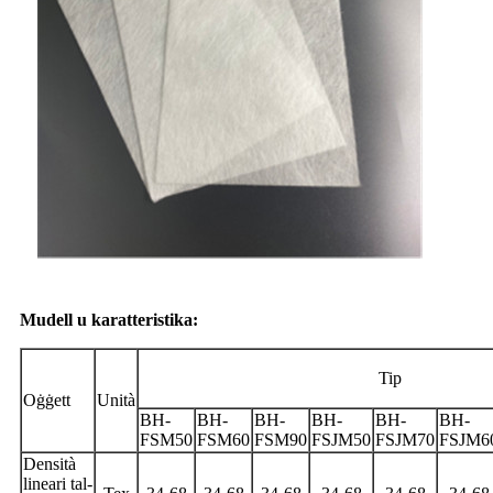
Mudell u karatteristika:
Tip
Oġġett
Unità
BH-
BH-
BH-
BH-
BH-
BH-
FSM50
FSM60
FSM90
FSJM50
FSJM70
FSJM6
Densità
lineari tal-