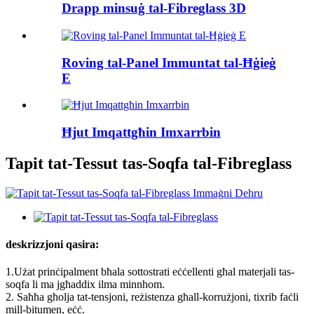
Drapp minsuġ tal-Fibreglass 3D
Roving tal-Panel Immuntat tal-Ħġieġ
E
Ħjut Imqattgħin Imxarrbin
Tapit tat-Tessut tas-Soqfa tal-Fibreglass
deskrizzjoni qasira:
1.Użat prinċipalment bħala sottostrati eċċellenti għal materjali tas-
soqfa li ma jgħaddix ilma minnhom.
2. Saħħa għolja tat-tensjoni, reżistenza għall-korrużjoni, tixrib faċli
mill-bitumen, eċċ.