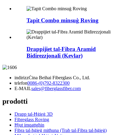
Tapit Combo minsuġ Roving
Drappijiet tal-Fibra Aramid
Bidirezzjonali (Kevlar)
indirizz
Ċina Beihai Fiberglass Co., Ltd.
telefon
0086-(0)792-8322300
E-MAIL
sales@fiberglassfiber.com
prodotti
Drapp tal-Ħġieġ 3D
Fibreglass Roving
Ħjut imqattgħin
Fibra tal-ħġieġ mitħuna (Trab tal-Fibra tal-ħġieġ)