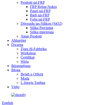
Prodotti tal-FRP
FRP Rebar/Ankra
Panel tal-FRP
Bieb tal-FRP
Folja tal-FRP
Dijossidu tas-Silikon (SiO2)
Silika Preċipitat
Silika mpejpjata
Aktar Prodotti
Aħbarijiet
Dwarna
Żjara fil-Fabbrika
Workshop
Ċertifikat
Wirja
Ikkuntattjana
Blogg
Bejgħ u Offerti
Moda
L-Istorja Tagħna
Vidjo
English