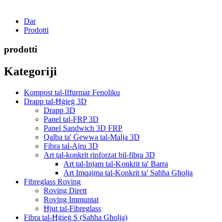
Dar
Prodotti
prodotti
Kategoriji
Kompost tal-Iffurmar Fenoliku
Drapp tal-Ħġieġ 3D
Drapp 3D
Panel tal-FRP 3D
Panel Sandwich 3D FRP
Qalba ta' Ġewwa tal-Malja 3D
Fibra tal-Ajru 3D
Art tal-konkrit rinforzat bil-fibra 3D
Art tal-Injam tal-Konkrit ta' Barra
Art Imqajma tal-Konkrit ta' Saħħa Għolja
Fibreglass Roving
Roving Dirett
Roving Immuntat
Ħjut tal-Fibreglass
Fibra tal-Ħġieġ S (Saħħa Għolja)