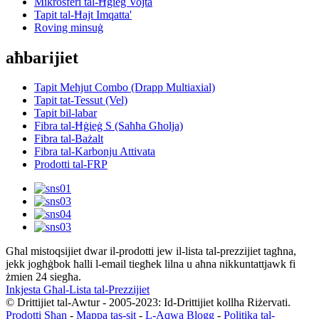
Mikrosferi tal-Ħġieġ Vojta
Tapit tal-Ħajt Imqatta'
Roving minsuġ
aħbarijiet
Tapit Meħjut Combo (Drapp Multiaxial)
Tapit tat-Tessut (Vel)
Tapit bil-labar
Fibra tal-Ħġieġ S (Saħħa Għolja)
Fibra tal-Bażalt
Fibra tal-Karbonju Attivata
Prodotti tal-FRP
Għal mistoqsijiet dwar il-prodotti jew il-lista tal-prezzijiet tagħna,
jekk jogħġbok ħalli l-email tiegħek lilna u aħna nikkuntattjawk fi
żmien 24 siegħa.
Inkjesta Għal-Lista tal-Prezzijiet
© Drittijiet tal-Awtur - 2005-2023: Id-Drittijiet kollha Riżervati.
Prodotti Sħan
-
Mappa tas-sit
-
L-Aqwa Blogg
-
Politika tal-