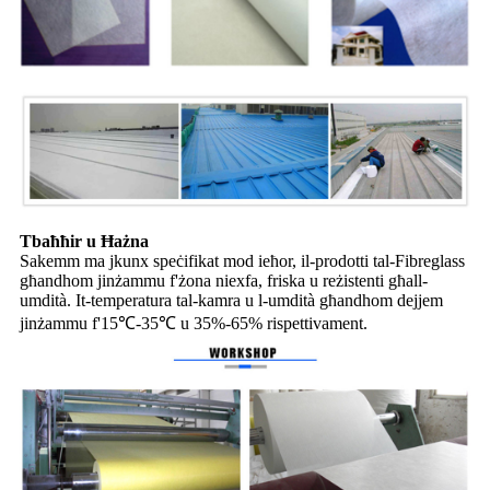
Tbaħħir u Ħażna
Sakemm ma jkunx speċifikat mod ieħor, il-prodotti tal-Fibreglass
għandhom jinżammu f'żona niexfa, friska u reżistenti għall-
umdità. It-temperatura tal-kamra u l-umdità għandhom dejjem
jinżammu f'15℃-35℃ u 35%-65% rispettivament.