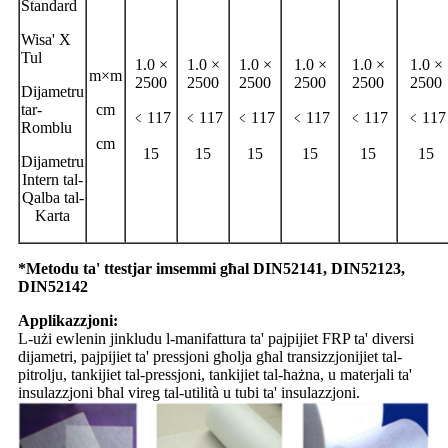
Standard
Wisa' X
Tul
1.0 ×
1.0 ×
1.0 ×
1.0 ×
1.0 ×
1.0 ×
m×m
2500
2500
2500
2500
2500
2500
Dijametru
tar-
cm
﹤117
﹤117
﹤117
﹤117
﹤117
﹤117
Romblu
cm
15
15
15
15
15
15
Dijametru
Intern tal-
Qalba tal-
Karta
*Metodu ta' ttestjar imsemmi għal DIN52141, DIN52123,
DIN52142
Applikazzjoni:
L-użi ewlenin jinkludu l-manifattura ta' pajpijiet FRP ta' diversi
dijametri, pajpijiet ta' pressjoni għolja għal transizzjonijiet tal-
pitrolju, tankijiet tal-pressjoni, tankijiet tal-ħażna, u materjali ta'
insulazzjoni bħal vireg tal-utilità u tubi ta' insulazzjoni.