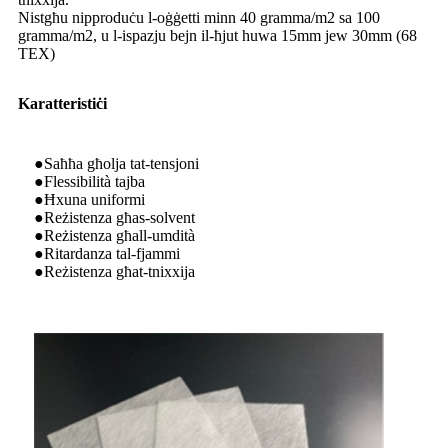
Nistgħu nipproduċu l-oġġetti minn 40 gramma/m2 sa 100
gramma/m2, u l-ispazju bejn il-ħjut huwa 15mm jew 30mm (68
TEX)
Karatteristiċi
●Saħħa għolja tat-tensjoni
●Flessibilità tajba
●Ħxuna uniformi
●Reżistenza għas-solvent
●Reżistenza għall-umdità
●Ritardanza tal-fjammi
●Reżistenza għat-tnixxija