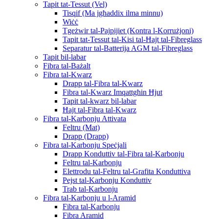
Tapit tat-Tessut (Vel)
Tisqif (Ma jgħaddix ilma minnu)
Wiċċ
Tgeżwir tal-Pajpijiet (Kontra l-Korrużjoni)
Tapit tat-Tessut tal-Kisi tal-Ħajt tal-Fibreglass
Separatur tal-Batterija AGM tal-Fibreglass
Tapit bil-labar
Fibra tal-Bażalt
Fibra tal-Kwarz
Drapp tal-Fibra tal-Kwarz
Fibra tal-Kwarz Imqattgħin Ħjut
Tapit tal-kwarz bil-labar
Ħajt tal-Fibra tal-Kwarz
Fibra tal-Karbonju Attivata
Feltru (Mat)
Drapp (Drapp)
Fibra tal-Karbonju Speċjali
Drapp Konduttiv tal-Fibra tal-Karbonju
Feltru tal-Karbonju
Elettrodu tal-Feltru tal-Grafita Konduttiva
Pejst tal-Karbonju Konduttiv
Trab tal-Karbonju
Fibra tal-Karbonju u l-Aramid
Fibra tal-Karbonju
Fibra Aramid