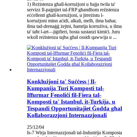
1) Reżistenza għall-korrużjoni u ħajja twila ta'
servizz Il-pajpijiet tal-FRP għandhom reżistenza
eċċellenti għall-korrużjoni, u jirreżistu l-
korrużjoni minn aċidi, alkali, melħ, ilma baħar,
ilma tad-drenaġġ żejtni, ħamrija korrużiva, u ilma
ta' taħt l-art—jiġifieri, bosta sustanzi kimiċi. Juru
wkoll reżistenza tajba għal ossidi qawwija u ...
Konklużjoni ta' Suċċess | Il-
Kumpanija Turi Komposti tal-
Iffurmar Fenoliċi fil-Fiera tal-
Komposti ta' Istanbul, it-Turkija, u
Tespandi Opportunitajiet Ġodda għal
Kollaborazzjoni Internazzjonali
25/12/04
Is-7 Wirja Internazzjonali tal-Industrija Komposta