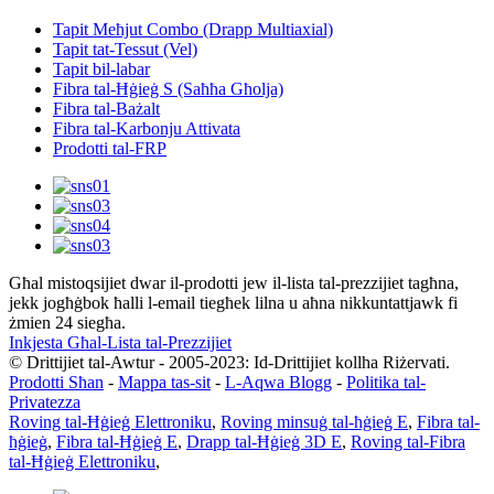
Tapit Meħjut Combo (Drapp Multiaxial)
Tapit tat-Tessut (Vel)
Tapit bil-labar
Fibra tal-Ħġieġ S (Saħħa Għolja)
Fibra tal-Bażalt
Fibra tal-Karbonju Attivata
Prodotti tal-FRP
Għal mistoqsijiet dwar il-prodotti jew il-lista tal-prezzijiet tagħna,
jekk jogħġbok ħalli l-email tiegħek lilna u aħna nikkuntattjawk fi
żmien 24 siegħa.
Inkjesta Għal-Lista tal-Prezzijiet
© Drittijiet tal-Awtur - 2005-2023: Id-Drittijiet kollha Riżervati.
Prodotti Sħan
-
Mappa tas-sit
-
L-Aqwa Blogg
-
Politika tal-
Privatezza
Roving tal-Ħġieġ Elettroniku
,
Roving minsuġ tal-ħġieġ E
,
Fibra tal-
ħġieġ
,
Fibra tal-Ħġieġ E
,
Drapp tal-Ħġieġ 3D E
,
Roving tal-Fibra
tal-Ħġieġ Elettroniku
,