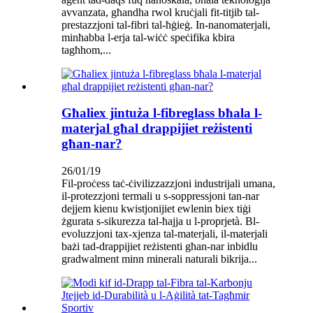
avvanzata, għandha rwol kruċjali fit-titjib tal-
prestazzjoni tal-fibri tal-ħġieġ. In-nanomaterjali,
minħabba l-erja tal-wiċċ speċifika kbira
tagħhom,...
Għaliex jintuża l-fibreglass bħala l-
materjal għal drappijiet reżistenti
għan-nar?
26/01/19
Fil-proċess taċ-ċivilizzazzjoni industrijali umana,
il-protezzjoni termali u s-soppressjoni tan-nar
dejjem kienu kwistjonijiet ewlenin biex tiġi
żgurata s-sikurezza tal-ħajja u l-proprjetà. Bl-
evoluzzjoni tax-xjenza tal-materjali, il-materjali
bażi tad-drappijiet reżistenti għan-nar inbidlu
gradwalment minn minerali naturali bikrija...