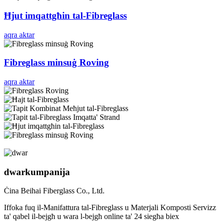
Ħjut imqattgħin tal-Fibreglass
aqra aktar
Fibreglass minsuġ Roving
aqra aktar
dwar
kumpanija
Ċina Beihai Fiberglass Co., Ltd.
Iffoka fuq il-Manifattura tal-Fibreglass u Materjali Komposti Servizz
ta' qabel il-bejgħ u wara l-bejgħ online ta' 24 siegħa biex