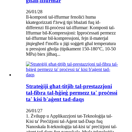
għall-Iffurmar
26/01/28
Il-komposti tal-iffurmar fenoliċi huma
kkategorizzati f'żewġ tipi bbażati fuq id-
differenzi fil-proċessi tal-iffurmar: Komposti tal-
Iffurmar bil-Kompressjoni: Ipproċessati permezz
tal-iffurmar bil-kompressjoni, fejn il-materjal
jitqiegħed f'moffa u jiġi soġġett għal temperatura
u pressjoni għolja (tipikament 150-180°C, 10-50
MPa) biex jilħaq...
Strateġiji għat-titjib tal-prestazzjoni
tal-fibra tal-ħġieġ permezz ta' proċessi
ta' kisi b'aġent tad-daqs
26/01/27
1. Żvilupp u Applikazzjoni tat-Teknoloġija tal-
Kisi ta' Preċiżjoni tal-Aġent tad-Daqs fuq
Nanoskala It-teknoloġija tal-kisi ta' preċiżjoni tal-
aġent tad-daqs fuq nanoskala, bħala teknoloġija