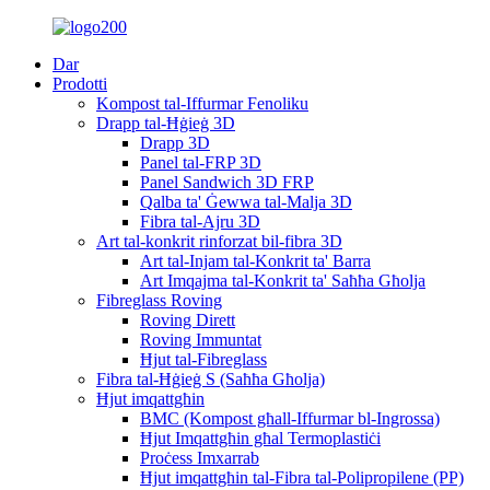
Dar
Prodotti
Kompost tal-Iffurmar Fenoliku
Drapp tal-Ħġieġ 3D
Drapp 3D
Panel tal-FRP 3D
Panel Sandwich 3D FRP
Qalba ta' Ġewwa tal-Malja 3D
Fibra tal-Ajru 3D
Art tal-konkrit rinforzat bil-fibra 3D
Art tal-Injam tal-Konkrit ta' Barra
Art Imqajma tal-Konkrit ta' Saħħa Għolja
Fibreglass Roving
Roving Dirett
Roving Immuntat
Ħjut tal-Fibreglass
Fibra tal-Ħġieġ S (Saħħa Għolja)
Ħjut imqattgħin
BMC (Kompost għall-Iffurmar bl-Ingrossa)
Ħjut Imqattgħin għal Termoplastiċi
Proċess Imxarrab
Ħjut imqattgħin tal-Fibra tal-Polipropilene (PP)