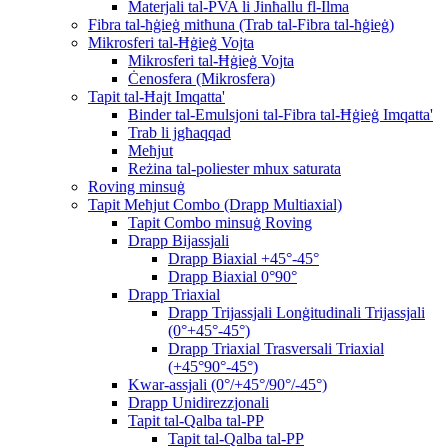
Materjali tal-PVA li Jinħallu fl-Ilma
Fibra tal-ħġieġ mitħuna (Trab tal-Fibra tal-ħġieġ)
Mikrosferi tal-Ħġieġ Vojta
Mikrosferi tal-Ħġieġ Vojta
Ċenosfera (Mikrosfera)
Tapit tal-Ħajt Imqatta'
Binder tal-Emulsjoni tal-Fibra tal-Ħġieġ Imqatta'
Trab li jgħaqqad
Meħjut
Reżina tal-poliester mhux saturata
Roving minsuġ
Tapit Meħjut Combo (Drapp Multiaxial)
Tapit Combo minsuġ Roving
Drapp Bijassjali
Drapp Biaxial +45°-45°
Drapp Biaxial 0°90°
Drapp Triaxial
Drapp Trijassjali Lonġitudinali Trijassjali
(0°+45°-45°)
Drapp Triaxial Trasversali Triaxial
(+45°90°-45°)
Kwar-assjali (0°/+45°/90°/-45°)
Drapp Unidirezzjonali
Tapit tal-Qalba tal-PP
Tapit tal-Qalba tal-PP