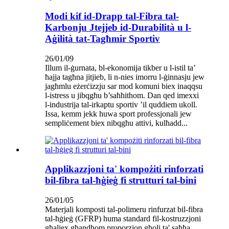
Modi kif id-Drapp tal-Fibra tal-
Karbonju Jtejjeb id-Durabilità u l-
Aġilità tat-Tagħmir Sportiv
26/01/09
Illum il-ġurnata, bl-ekonomija tikber u l-istil ta’
ħajja tagħna jitjieb, li n-nies imorru l-ġinnasju jew
jagħmlu eżerċizzju sar mod komuni biex inaqqsu
l-istress u jibqgħu b’saħħithom. Dan qed imexxi
l-industrija tal-irkaptu sportiv ’il quddiem ukoll.
Issa, kemm jekk huwa sport professjonali jew
sempliċement biex nibqgħu attivi, kulħadd...
Applikazzjoni ta' kompożiti rinforzati
bil-fibra tal-ħġieġ fi strutturi tal-bini
26/01/05
Materjali komposti tal-polimeru rinfurzat bil-fibra
tal-ħġieġ (GFRP) huma standard fil-kostruzzjoni
għaliex għandhom proporzjon għoli ta' saħħa