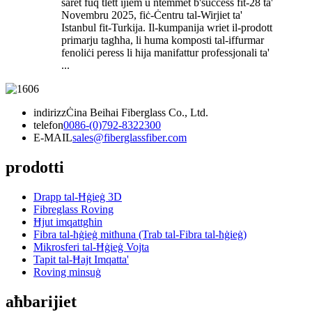
saret fuq tlett ijiem u ntemmet b'suċċess fit-28 ta'
Novembru 2025, fiċ-Ċentru tal-Wirjiet ta'
Istanbul fit-Turkija. Il-kumpanija wriet il-prodott
primarju tagħha, li huma komposti tal-iffurmar
fenoliċi peress li hija manifattur professjonali ta'
...
indirizz
Ċina Beihai Fiberglass Co., Ltd.
telefon
0086-(0)792-8322300
E-MAIL
sales@fiberglassfiber.com
prodotti
Drapp tal-Ħġieġ 3D
Fibreglass Roving
Ħjut imqattgħin
Fibra tal-ħġieġ mitħuna (Trab tal-Fibra tal-ħġieġ)
Mikrosferi tal-Ħġieġ Vojta
Tapit tal-Ħajt Imqatta'
Roving minsuġ
aħbarijiet