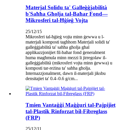
Materjal Solidu ta' Galleġġjabilità
b'Saħħa Għolja tal-Baħar Fond—
Mikrosferi tal-Ħġieġ Vojta
25/12/15
Mikrosferi tal-ħġieġ vojta minn ġewwa u l-
materjali komposti tagħhom Materjali solidi ta'
galleġġjabilità ta' saħħa għolja għal
applikazzjonijiet fil-baħar fond ġeneralment
huma magħmula minn mezzi li jirregolaw il-
galleġġjabilità (mikrosferi vojta minn ġewwa) u
komposti tar-reżina ta' saħħa għolja.
Internazzjonalment, dawn il-materjali jiksbu
densitajiet ta' 0.4–0.6 g/cm...
Tmien Vantaġġi Maġġuri tal-Pajpijiet
tal-Plastik Rinforzat bil-Fibreglass
(FRP)
25/12/11