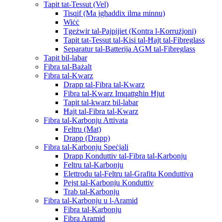
Tapit tat-Tessut (Vel)
Tisqif (Ma jgħaddix ilma minnu)
Wiċċ
Tgeżwir tal-Pajpijiet (Kontra l-Korrużjoni)
Tapit tat-Tessut tal-Kisi tal-Ħajt tal-Fibreglass
Separatur tal-Batterija AGM tal-Fibreglass
Tapit bil-labar
Fibra tal-Bażalt
Fibra tal-Kwarz
Drapp tal-Fibra tal-Kwarz
Fibra tal-Kwarz Imqattgħin Ħjut
Tapit tal-kwarz bil-labar
Ħajt tal-Fibra tal-Kwarz
Fibra tal-Karbonju Attivata
Feltru (Mat)
Drapp (Drapp)
Fibra tal-Karbonju Speċjali
Drapp Konduttiv tal-Fibra tal-Karbonju
Feltru tal-Karbonju
Elettrodu tal-Feltru tal-Grafita Konduttiva
Pejst tal-Karbonju Konduttiv
Trab tal-Karbonju
Fibra tal-Karbonju u l-Aramid
Fibra tal-Karbonju
Fibra Aramid