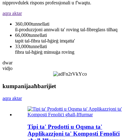
nipprovdulek rispons professjonali u f'waqtu.
aqra aktar
360,000
tunnellati
il-produzzjoni annwali ta' roving tal-fibreglass tilħaq
66,000
tunnellati
tapit tal-fibra tal-ħġieġ imqatta'
33,000
tunnellati
fibra tal-ħġieġ minsuġa roving
dwar
vidjo
kumpanija
aħbarijiet
aqra aktar
Tipi ta' Prodotti u Oqsma ta'
Applikazzjoni ta' Komposti Fenoliċi