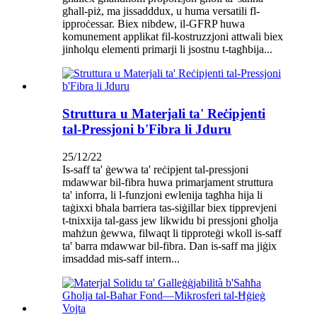
għall-piż, ma jissadddux, u huma versatili fl-
ipproċessar. Biex nibdew, il-GFRP huwa
komunement applikat fil-kostruzzjoni attwali biex
jinħolqu elementi primarji li jsostnu t-tagħbija...
Struttura u Materjali ta' Reċipjenti
tal-Pressjoni b'Fibra li Jduru
25/12/22
Is-saff ta' ġewwa ta' reċipjent tal-pressjoni
mdawwar bil-fibra huwa primarjament struttura
ta' inforra, li l-funzjoni ewlenija tagħha hija li
taġixxi bħala barriera tas-siġillar biex tipprevjeni
t-tnixxija tal-gass jew likwidu bi pressjoni għolja
maħżun ġewwa, filwaqt li tipproteġi wkoll is-saff
ta' barra mdawwar bil-fibra. Dan is-saff ma jiġix
imsaddad mis-saff intern...