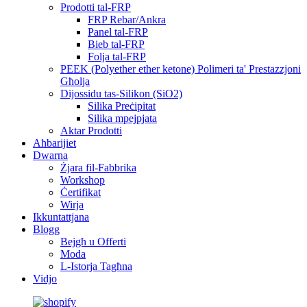
Prodotti tal-FRP
FRP Rebar/Ankra
Panel tal-FRP
Bieb tal-FRP
Folja tal-FRP
PEEK (Polyether ether ketone) Polimeri ta' Prestazzjoni
Għolja
Dijossidu tas-Silikon (SiO2)
Silika Preċipitat
Silika mpejpjata
Aktar Prodotti
Aħbarijiet
Dwarna
Żjara fil-Fabbrika
Workshop
Ċertifikat
Wirja
Ikkuntattjana
Blogg
Bejgħ u Offerti
Moda
L-Istorja Tagħna
Vidjo