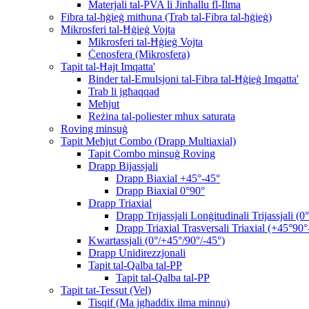
Materjali tal-PVA li Jinħallu fl-Ilma
Fibra tal-ħġieġ mitħuna (Trab tal-Fibra tal-ħġieġ)
Mikrosferi tal-Ħġieġ Vojta
Mikrosferi tal-Ħġieġ Vojta
Ċenosfera (Mikrosfera)
Tapit tal-Ħajt Imqatta'
Binder tal-Emulsjoni tal-Fibra tal-Ħġieġ Imqatta'
Trab li jgħaqqad
Meħjut
Reżina tal-poliester mhux saturata
Roving minsuġ
Tapit Meħjut Combo (Drapp Multiaxial)
Tapit Combo minsuġ Roving
Drapp Bijassjali
Drapp Biaxial +45°-45°
Drapp Biaxial 0°90°
Drapp Triaxial
Drapp Trijassjali Lonġitudinali Trijassjali (
Drapp Triaxial Trasversali Triaxial (+45°90°
Kwartassjali (0°/+45°/90°/-45°)
Drapp Unidirezzjonali
Tapit tal-Qalba tal-PP
Tapit tal-Qalba tal-PP
Tapit tat-Tessut (Vel)
Tisqif (Ma jgħaddix ilma minnu)