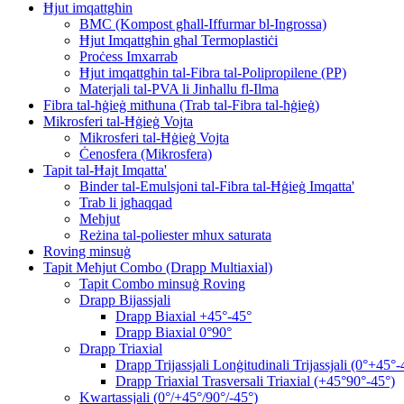
Ħjut imqattgħin
BMC (Kompost għall-Iffurmar bl-Ingrossa)
Ħjut Imqattgħin għal Termoplastiċi
Proċess Imxarrab
Ħjut imqattgħin tal-Fibra tal-Polipropilene (PP)
Materjali tal-PVA li Jinħallu fl-Ilma
Fibra tal-ħġieġ mitħuna (Trab tal-Fibra tal-ħġieġ)
Mikrosferi tal-Ħġieġ Vojta
Mikrosferi tal-Ħġieġ Vojta
Ċenosfera (Mikrosfera)
Tapit tal-Ħajt Imqatta'
Binder tal-Emulsjoni tal-Fibra tal-Ħġieġ Imqatta'
Trab li jgħaqqad
Meħjut
Reżina tal-poliester mhux saturata
Roving minsuġ
Tapit Meħjut Combo (Drapp Multiaxial)
Tapit Combo minsuġ Roving
Drapp Bijassjali
Drapp Biaxial +45°-45°
Drapp Biaxial 0°90°
Drapp Triaxial
Drapp Trijassjali Lonġitudinali Trijassjali (0°+45°-
Drapp Triaxial Trasversali Triaxial (+45°90°-45°)
Kwartassjali (0°/+45°/90°/-45°)