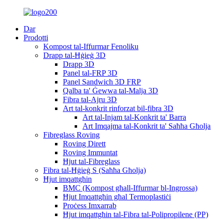
Dar
Prodotti
Kompost tal-Iffurmar Fenoliku
Drapp tal-Ħġieġ 3D
Drapp 3D
Panel tal-FRP 3D
Panel Sandwich 3D FRP
Qalba ta' Ġewwa tal-Malja 3D
Fibra tal-Ajru 3D
Art tal-konkrit rinforzat bil-fibra 3D
Art tal-Injam tal-Konkrit ta' Barra
Art Imqajma tal-Konkrit ta' Saħħa Għolja
Fibreglass Roving
Roving Dirett
Roving Immuntat
Ħjut tal-Fibreglass
Fibra tal-Ħġieġ S (Saħħa Għolja)
Ħjut imqattgħin
BMC (Kompost għall-Iffurmar bl-Ingrossa)
Ħjut Imqattgħin għal Termoplastiċi
Proċess Imxarrab
Ħjut imqattgħin tal-Fibra tal-Polipropilene (PP)