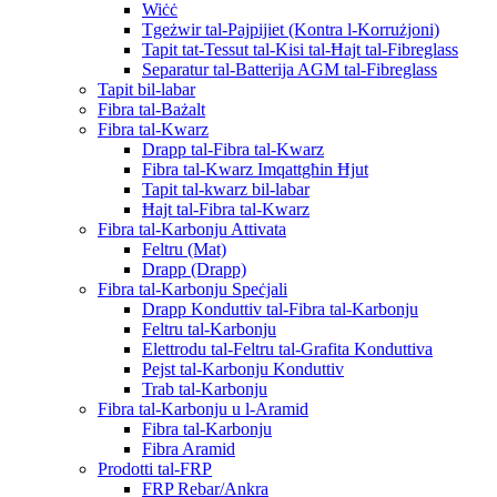
Wiċċ
Tgeżwir tal-Pajpijiet (Kontra l-Korrużjoni)
Tapit tat-Tessut tal-Kisi tal-Ħajt tal-Fibreglass
Separatur tal-Batterija AGM tal-Fibreglass
Tapit bil-labar
Fibra tal-Bażalt
Fibra tal-Kwarz
Drapp tal-Fibra tal-Kwarz
Fibra tal-Kwarz Imqattgħin Ħjut
Tapit tal-kwarz bil-labar
Ħajt tal-Fibra tal-Kwarz
Fibra tal-Karbonju Attivata
Feltru (Mat)
Drapp (Drapp)
Fibra tal-Karbonju Speċjali
Drapp Konduttiv tal-Fibra tal-Karbonju
Feltru tal-Karbonju
Elettrodu tal-Feltru tal-Grafita Konduttiva
Pejst tal-Karbonju Konduttiv
Trab tal-Karbonju
Fibra tal-Karbonju u l-Aramid
Fibra tal-Karbonju
Fibra Aramid
Prodotti tal-FRP
FRP Rebar/Ankra