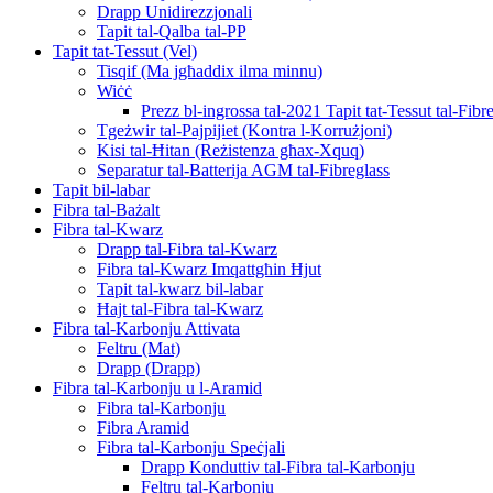
Drapp Unidirezzjonali
Tapit tal-Qalba tal-PP
Tapit tat-Tessut (Vel)
Tisqif (Ma jgħaddix ilma minnu)
Wiċċ
Prezz bl-ingrossa tal-2021 Tapit tat-Tessut tal-Fibr
Tgeżwir tal-Pajpijiet (Kontra l-Korrużjoni)
Kisi tal-Ħitan (Reżistenza għax-Xquq)
Separatur tal-Batterija AGM tal-Fibreglass
Tapit bil-labar
Fibra tal-Bażalt
Fibra tal-Kwarz
Drapp tal-Fibra tal-Kwarz
Fibra tal-Kwarz Imqattgħin Ħjut
Tapit tal-kwarz bil-labar
Ħajt tal-Fibra tal-Kwarz
Fibra tal-Karbonju Attivata
Feltru (Mat)
Drapp (Drapp)
Fibra tal-Karbonju u l-Aramid
Fibra tal-Karbonju
Fibra Aramid
Fibra tal-Karbonju Speċjali
Drapp Konduttiv tal-Fibra tal-Karbonju
Feltru tal-Karbonju