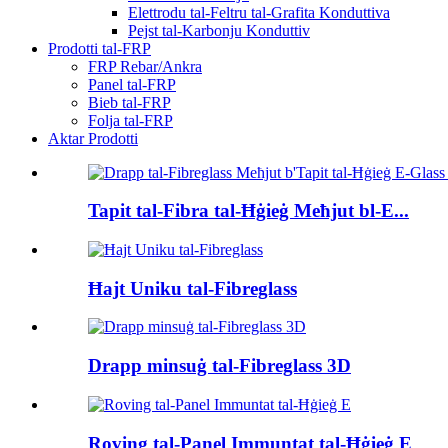
Elettrodu tal-Feltru tal-Grafita Konduttiva
Pejst tal-Karbonju Konduttiv
Prodotti tal-FRP
FRP Rebar/Ankra
Panel tal-FRP
Bieb tal-FRP
Folja tal-FRP
Aktar Prodotti
Tapit tal-Fibra tal-Ħġieġ Meħjut bl-E...
Ħajt Uniku tal-Fibreglass
Drapp minsuġ tal-Fibreglass 3D
Roving tal-Panel Immuntat tal-Ħġieġ E