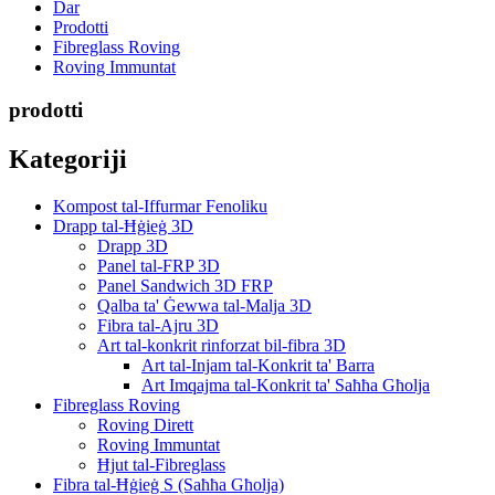
Dar
Prodotti
Fibreglass Roving
Roving Immuntat
prodotti
Kategoriji
Kompost tal-Iffurmar Fenoliku
Drapp tal-Ħġieġ 3D
Drapp 3D
Panel tal-FRP 3D
Panel Sandwich 3D FRP
Qalba ta' Ġewwa tal-Malja 3D
Fibra tal-Ajru 3D
Art tal-konkrit rinforzat bil-fibra 3D
Art tal-Injam tal-Konkrit ta' Barra
Art Imqajma tal-Konkrit ta' Saħħa Għolja
Fibreglass Roving
Roving Dirett
Roving Immuntat
Ħjut tal-Fibreglass
Fibra tal-Ħġieġ S (Saħħa Għolja)