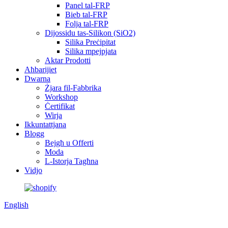
Panel tal-FRP
Bieb tal-FRP
Folja tal-FRP
Dijossidu tas-Silikon (SiO2)
Silika Preċipitat
Silika mpejpjata
Aktar Prodotti
Aħbarijiet
Dwarna
Żjara fil-Fabbrika
Workshop
Ċertifikat
Wirja
Ikkuntattjana
Blogg
Bejgħ u Offerti
Moda
L-Istorja Tagħna
Vidjo
English